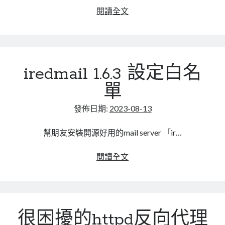
linux
LetsEncrypt
LinuxMint
又
閱讀全文
是
mail
MacOS
lubuntu
mariadb
windows
microsoft
11，
nextcloud
mysql
停
postfix
podman
pve
iredmail 1.6.3 設定白名
outlook
用
TLS
RockyLinux
單
security
restic
1.0、
ubuntu
TLS
發佈日期:
2023-08-13
vmware
spam
vm
1.1，
windows
只
幫朋友安裝開源好用的mail server 「ir…
vpn
wordpress
支
單車
一個人的武林
品質管理系統
援
iredmail
閱讀全文
1.2
1.6.3
設
定
分類
白
android
很困擾的httpd反向代理
名
github