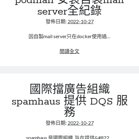
podman 安裝自製mail
器
server全紀錄
啟
動
發佈日期:
2022-10-27
腳
本
因自製mail server只在docker使用過…
podman
閱讀全文
安
裝
自
製
國際擋廣告組織
mail
server
spamhaus 提供 DQS 服
全
務
紀
錄
發佈日期:
2022-10-27
spamhaus 是國際組織, 旨在提供&#822…