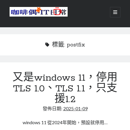
咖
開
啟
主
啡
資
要
選
搜尋
與
訊
單
搜尋
偶-
欄
標籤:
postfix
IT
日
centos
android
常
又是windows 11，停用
backup
database
TLS 1.0、TLS 1.1，只支
dns
container
docker
援1.2
esxi
elementaryOS
發佈日期:
2025-01-09
git
firewall
Github
guacamole
java
ldap
httpd
javascript
kotlin
windows 11 從2024年開始，預設就停用…