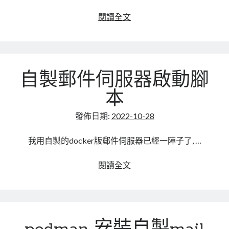
器
(container)
升
閱讀全文
之
級
間
mail
的
server
問
不
自製郵件伺服器啟動腳
題
支
援
本
TLS
1.0
發佈日期:
2022-10-28
,
1.1
我用自製的docker版郵件伺服器已經一陣子了, …
的
問
自
閱讀全文
題
製
郵
件
伺
服