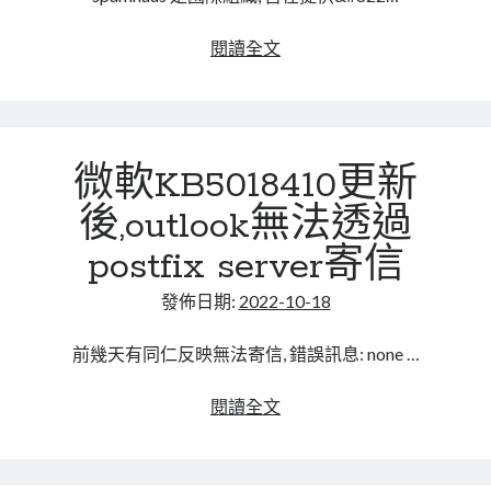
國
閱讀全文
際
擋
廣
告
微軟KB5018410更新
組
織
後,outlook無法透過
spamhaus
postfix server寄信
提
供
發佈日期:
2022-10-18
DQS
服
前幾天有同仁反映無法寄信, 錯誤訊息: none …
務
微
閱讀全文
軟
KB5018410
更