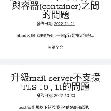
單
與容器(container)之間
mindmap
rclone
的問題
區塊鏈
發佈日期:
2022-11-21
品質管理系統
單車
httpd 反向代理很好用, 一個ip就能搞定無數…
技術
書
很
閱讀全文
未分類
困
王道
擾
軟體介紹
的
閑聊
httpd
升級mail server不支援
反
向
TLS 1.0 , 1.1的問題
代
理
發佈日期:
2022-10-30
與
容
postfix 出現以下錯誤 我不知道如何處理, …