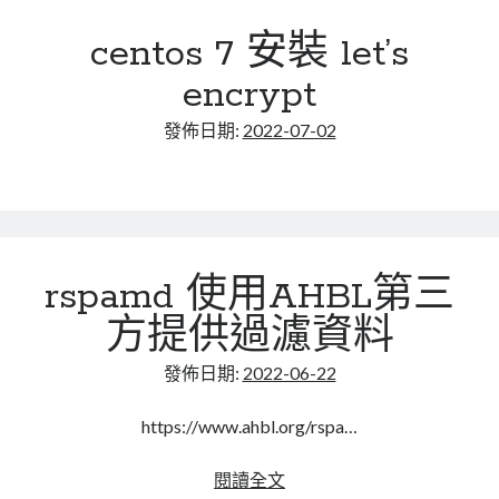
新
centos 7 安裝 let’s
後,outlook
無
encrypt
法
透
發佈日期:
2022-07-02
過
postfix
server
寄
信
rspamd 使用AHBL第三
方提供過濾資料
發佈日期:
2022-06-22
https://www.ahbl.org/rspa…
rspamd
閱讀全文