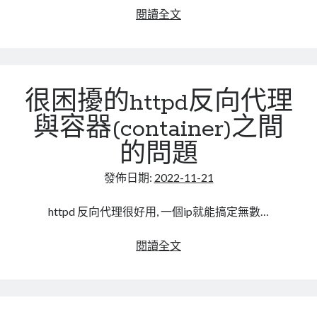
輸
感
閱讀全文
入
謝”
法
Linux
(shift
技
鍵)
術
很困擾的httpd反向代理
手
扎”
與容器(container)之間
對
的問題
於
apache
發佈日期:
2022-11-21
http
調
httpd 反向代理很好用, 一個ip就能搞定無數…
校
說
很
閱讀全文
明
困
擾
的
httpd