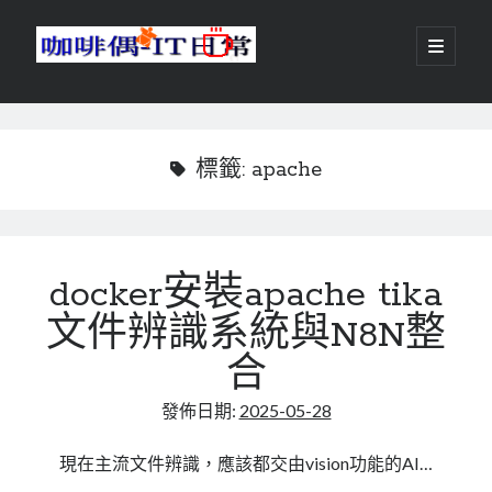
咖
開
啟
主
啡
資
要
選
搜尋
與
訊
單
搜尋
偶-
欄
標籤:
apache
IT
日
centos
android
常
docker安裝apache tika
backup
database
文件辨識系統與N8N整
dns
container
docker
合
esxi
elementaryOS
發佈日期:
2025-05-28
git
firewall
Github
guacamole
java
ldap
httpd
javascript
kotlin
現在主流文件辨識，應該都交由vision功能的AI…