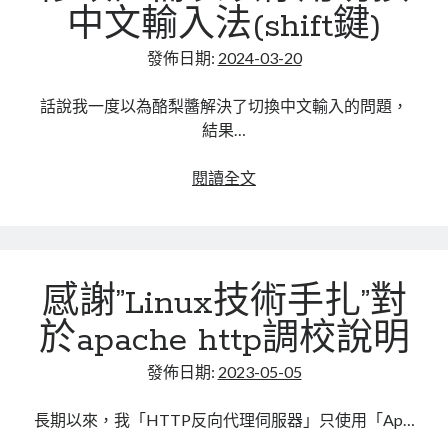
管
中文輸入法(shift鍵)
mindmap
理
rclone
者
發佈日期:
2024-03-20
區塊鏈
權
品質管理系統
限
話說我一度以為酪梨醬解決了切換中文輸入的問題，
單車
執
結果…
技術
行
書
修
閱讀全文
未分類
改
王道
註
軟體介紹
冊
閑聊
表
感謝”Linux技術手扎”對
以
停
於apache http調校說明
用
切
發佈日期:
2023-05-05
換
中
長期以來，我「HTTP反向代理伺服器」只使用「Ap…
文