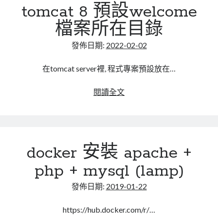
tomcat 8 預設welcome
反
向
檔案所在目錄
代
理
發佈日期:
2022-02-02
與
容
在tomcat server裡, 程式專案預設放在…
器
(container)
tomcat
閱讀全文
之
8
間
預
的
設
問
welcome
docker 安裝 apache +
題
檔
案
php + mysql (lamp)
所
在
發佈日期:
2019-01-22
目
錄
https://hub.docker.com/r/…