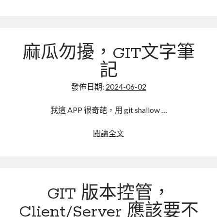
linux
開
LetsEncrypt
LinuxMint
發
mail
MacOS
lubuntu
mariadb
關
於
microsoft
nextcloud
mysql
麻瓜勿擾，GIT文字筆
AlertDialog
兩
postfix
podman
pve
記
outlook
三
RockyLinux
事
發佈日期:
2024-06-02
security
restic
ubuntu
vmware
spam
vm
我這 APP 很奇葩，用 git shallow …
windows
vpn
wordpress
麻
閱讀全文
瓜
單車
一個人的武林
品質管理系統
勿
擾，
GIT
GIT 版本控管，
文
分類
字
android
Client/Server 應該要不
筆
github