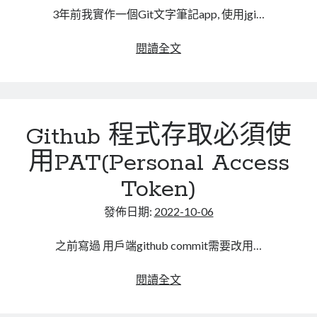
能
3年前我實作一個Git文字筆記app, 使用jgi…
android
閱讀全文
Git
文
字
筆
Github 程式存取必須使
記
APP
用PAT(Personal Access
更
Token)
新
版
發佈日期:
2022-10-06
本
之前寫過 用戶端github commit需要改用…
Github
閱讀全文
程
式