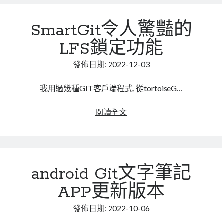
起
碗
來
糕?
SmartGit令人驚豔的
才
git
行
clone
LFS鎖定功能
vs
gi
發佈日期:
2022-12-03
clone
–
我用過幾種GIT客戶端程式, 從tortoiseG…
bare
SmartGit
閱讀全文
令
人
驚
豔
android Git文字筆記
的
LFS
APP更新版本
鎖
定
發佈日期:
2022-10-06
功