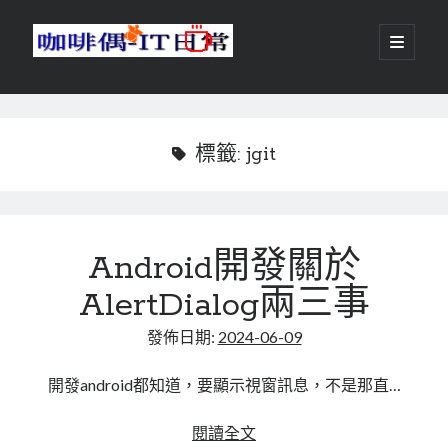
咖
開
啟
主
啡
資
要
選
搜尋
與
訊
單
搜尋
偶-
欄
標籤:
jgit
IT
日
centos
android
常
Android開發關於
backup
database
AlertDialog兩三事
dns
container
docker
發佈日期:
2024-06-09
esxi
elementaryOS
git
firewall
Github
guacamole
開發android都知道，要顯示視窗訊息，不是那直…
java
ldap
httpd
javascript
kotlin
Android
閱讀全文