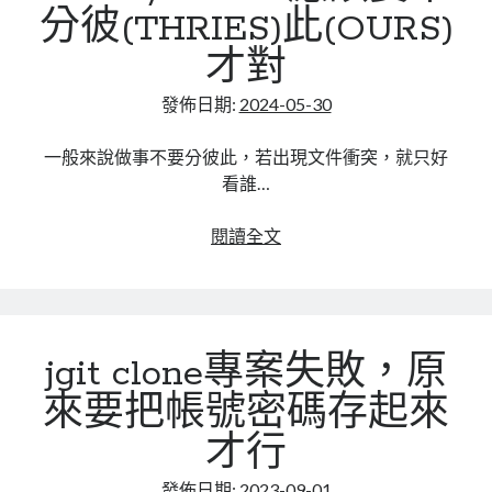
分彼(THRIES)此(OURS)
記
mindmap
rclone
才對
區塊鏈
發佈日期:
2024-05-30
品質管理系統
單車
一般來說做事不要分彼此，若出現文件衝突，就只好
技術
看誰…
書
未分類
GIT
閱讀全文
王道
版
軟體介紹
本
閑聊
控
管，
jgit clone專案失敗，原
Client/Server
應
來要把帳號密碼存起來
該
才行
要
不
發佈日期:
2023-09-01