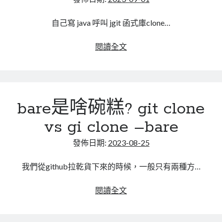
分
彼
自己寫 java 呼叫 jgit 函式庫clone…
(THRIES)
此
jgit
閱讀全文
(OURS)
clone
才
專
對
案
失
bare是啥碗糕? git clone
敗，
原
vs gi clone –bare
來
要
發佈日期:
2023-08-25
把
帳
我們從github拉乾貨下來的時候，一般只有兩種方…
號
密
bare
閱讀全文
碼
是
存
啥