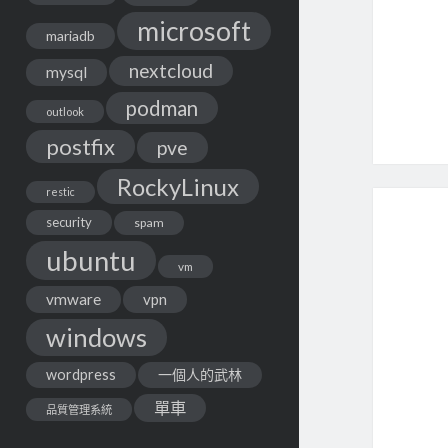
microsoft
mariadb
nextcloud
mysql
podman
outlook
postfix
pve
RockyLinux
restic
security
spam
ubuntu
vm
vmware
vpn
windows
wordpress
一個人的武林
單車
品質管理系統