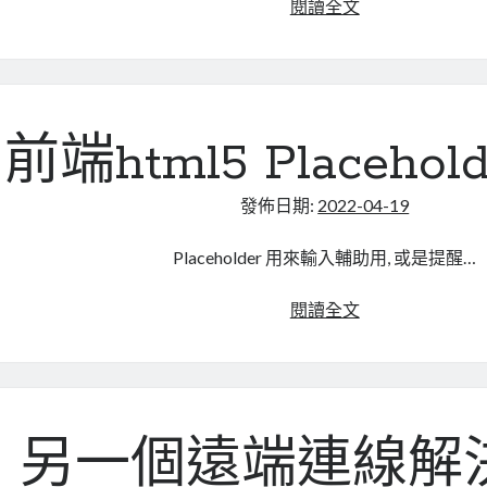
vscode
閱讀全文
編
輯
js、
json
檔
前端html5 Placeho
案，
中
發佈日期:
2022-04-19
文
出
Placeholder 用來輸入輔助用, 或是提醒…
現
亂
前
閱讀全文
碼
端
(unicode)
html5
如
Placeholder
何
意
解
思
另一個遠端連線解