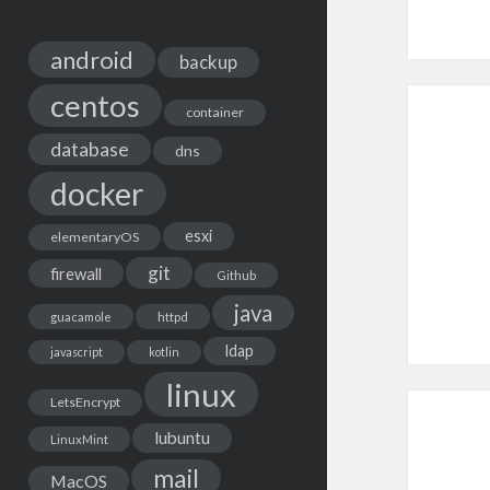
android
backup
centos
container
database
dns
docker
esxi
elementaryOS
git
firewall
Github
java
guacamole
httpd
ldap
javascript
kotlin
linux
LetsEncrypt
lubuntu
LinuxMint
mail
MacOS