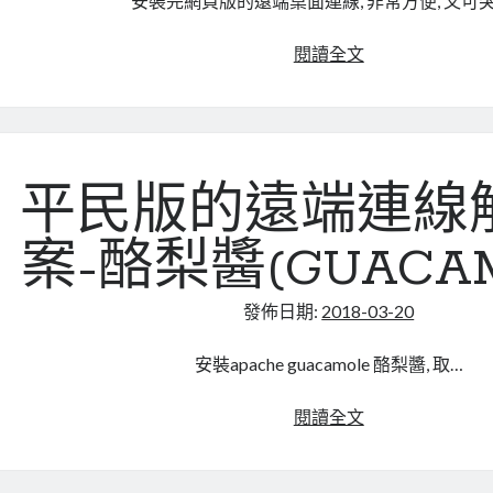
安裝完網頁版的遠端桌面連線, 非常方便, 又可
Guacamole
閱讀全文
酪
梨
醬-
網
頁
平民版的遠端連線
版
遠
案-酪梨醬(GUACAM
端
桌
發佈日期:
2018-03-20
面
連
安裝apache guacamole 酪梨醬, 取…
線-
如
平
閱讀全文
何
民
上
版
傳