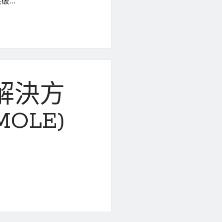
突破…
解決方
OLE)