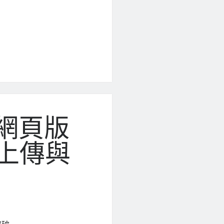
醬-網頁版
上傳與