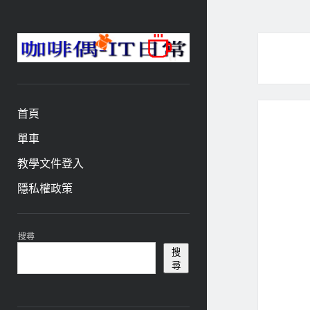
咖
啡
與
偶-
首頁
IT
日
單車
常
教學文件登入
隱私權政策
資
搜尋
訊
搜
尋
欄