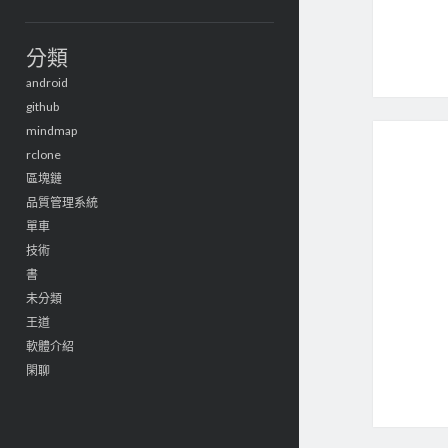
分類
android
github
mindmap
rclone
區塊鏈
品質管理系統
單車
技術
書
未分類
王道
軟體介紹
閑聊