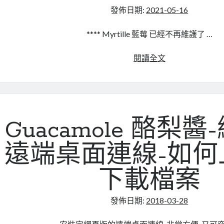
發佈日期:
2021-05-16
**** Myrtille 藍莓 已經不再維護了 …
另
閱讀全文
一
個
遠
端
連
Guacamole 酪梨
線
解
遠端桌面連線-如何
決
方
下載檔案
案
發佈日期:
2018-03-28