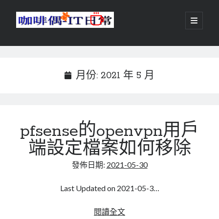
咖
開
啟
主
啡
資
要
選
搜尋
與
訊
單
搜尋
偶-
欄
月份:
2021 年 5 月
IT
日
centos
android
常
pfsense的openvpn用戶
backup
database
端設定檔案如何移除
dns
container
docker
發佈日期:
2021-05-30
esxi
elementaryOS
git
firewall
Github
guacamole
Last Updated on 2021-05-3…
java
ldap
httpd
javascript
kotlin
pfsense
閱讀全文