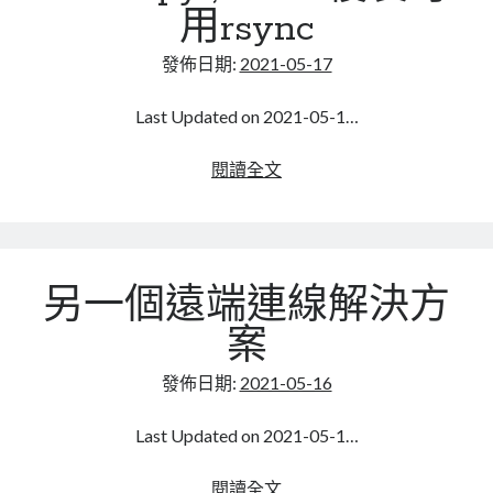
用rsync
mindmap
rclone
發佈日期:
2021-05-17
區塊鏈
品質管理系統
Last Updated on 2021-05-1…
單車
技術
相
閱讀全文
書
對
未分類
於
王道
windows
軟體介紹
的
閑聊
另一個遠端連線解決方
robocopy
,
案
Linux
複
發佈日期:
2021-05-16
製
可
Last Updated on 2021-05-1…
用
rsync
另
閱讀全文