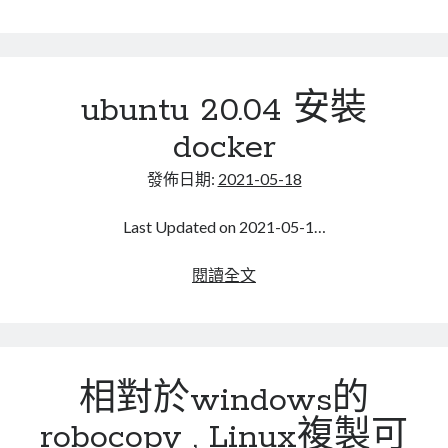
linux
的
LetsEncrypt
LinuxMint
openvpn
mail
MacOS
lubuntu
mariadb
用
戶
microsoft
nextcloud
mysql
ubuntu 20.04 安裝
端
設
postfix
podman
pve
docker
outlook
定
RockyLinux
檔
發佈日期:
2021-05-18
security
restic
案
ubuntu
vmware
如
spam
vm
Last Updated on 2021-05-1…
何
windows
vpn
wordpress
移
ubuntu
閱讀全文
除
20.04
單車
一個人的武林
品質管理系統
安
裝
docker
相對於windows的
分類
android
robocopy , Linux複製可
github