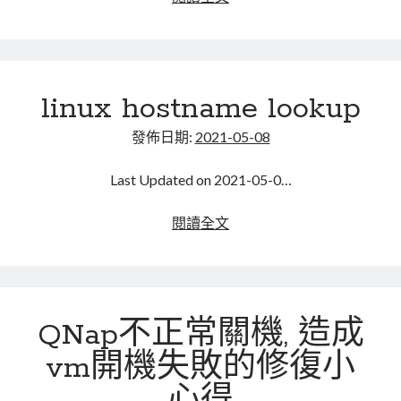
一
個
遠
端
linux hostname lookup
連
線
發佈日期:
2021-05-08
解
決
Last Updated on 2021-05-0…
方
案
linux
閱讀全文
hostname
lookup
QNap不正常關機, 造成
vm開機失敗的修復小