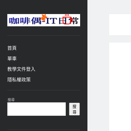
咖
啡
與
偶-
首頁
IT
日
單車
常
教學文件登入
隱私權政策
資
搜尋
訊
搜
尋
欄