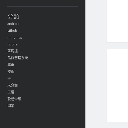
分類
android
github
mindmap
rclone
區塊鏈
品質管理系統
單車
技術
書
未分類
王道
軟體介紹
閑聊