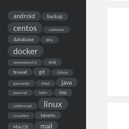
android
backup
centos
container
database
dns
docker
esxi
elementaryOS
git
firewall
Github
java
guacamole
httpd
ldap
javascript
kotlin
linux
LetsEncrypt
lubuntu
LinuxMint
mail
MacOS