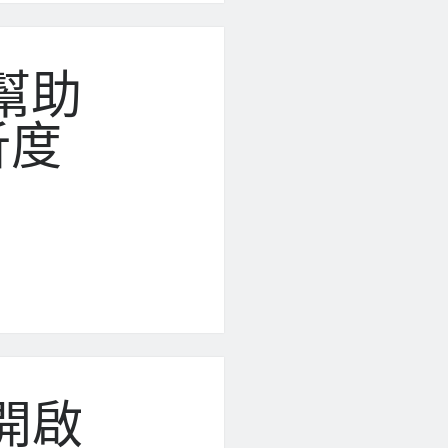
來幫助
析度
r開啟