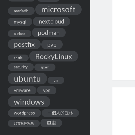
microsoft
mariadb
nextcloud
mysql
podman
outlook
postfix
pve
RockyLinux
restic
security
spam
ubuntu
vm
vmware
vpn
windows
wordpress
一個人的武林
單車
品質管理系統