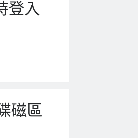
同時登入
硬碟磁區