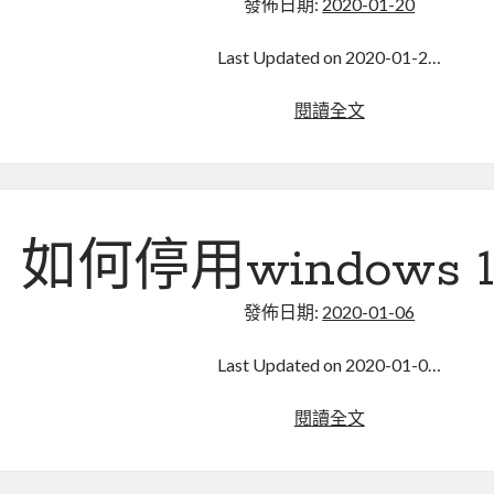
發佈日期:
2020-01-20
同
時
Last Updated on 2020-01-2…
登
入
CentOS
閱讀全文
功
如
能
何
得
知
硬
如何停用windows 
碟
磁
發佈日期:
2020-01-06
區
的
Last Updated on 2020-01-0…
UUID
如
閱讀全文
何
停