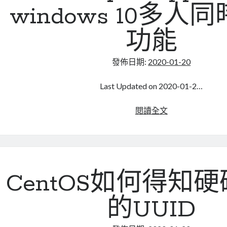
整
windows 10多人
解
析
功能
度
發佈日期:
2020-01-20
Last Updated on 2020-01-2…
使
閱讀全文
用
rdp
wrapper
開
啟
CentOS如何得知
windows
10
的UUID
多
人