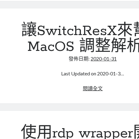
proxy
需
要
注
讓SwitchResX
意
的
MacOS 調整解
設
定
發佈日期:
2020-01-31
Last Updated on 2020-01-3…
讓
閱讀全文
SwitchResX
來
幫
助
MacOS
使用rdp wrappe
調