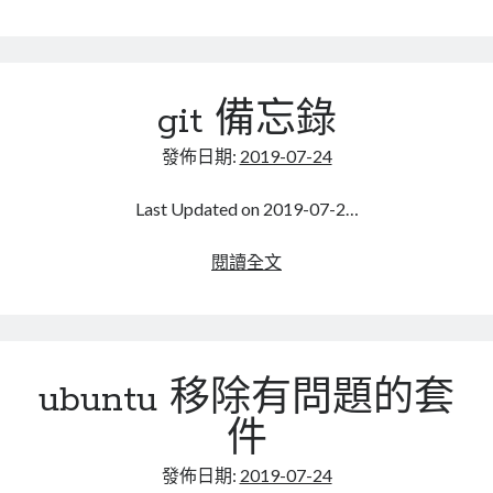
linux
framework
LetsEncrypt
LinuxMint
3.5
mail
MacOS
lubuntu
mariadb
無
法
microsoft
nextcloud
mysql
git 備忘錄
安
裝
postfix
podman
pve
outlook
發佈日期:
2019-07-24
RockyLinux
security
restic
Last Updated on 2019-07-2…
ubuntu
vmware
spam
vm
git
閱讀全文
windows
備
vpn
wordpress
忘
單車
一個人的武林
品質管理系統
錄
ubuntu 移除有問題的套
件
分類
android
發佈日期:
2019-07-24
github