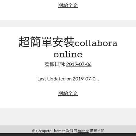
如
閱讀全文
何
安
裝
php
超簡單安裝collabora
加
解
online
密
套
發佈日期:
2019-07-06
件
ionCube
Last Updated on 2019-07-0…
超
閱讀全文
簡
單
安
裝
collabora
由 Compete Themes 設計的
Author
佈景主題