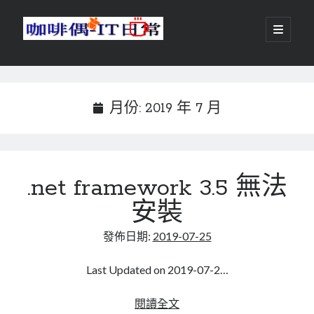
咖
開
啟
主
啡
資
要
選
搜尋
與
訊
單
搜尋
偶-
欄
月份:
2019 年 7 月
IT
日
centos
android
常
.net framework 3.5 無法
backup
database
安裝
dns
container
docker
發佈日期:
2019-07-25
esxi
elementaryOS
git
firewall
Github
guacamole
Last Updated on 2019-07-2…
java
ldap
httpd
javascript
kotlin
.net
閱讀全文