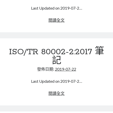
mindmap
Last Updated on 2019-07-2…
rclone
區塊鏈
ubuntu
閱讀全文
品質管理系統
移
單車
除
技術
有
書
問
未分類
ISO/TR 80002-2:2017 筆
題
王道
的
記
軟體介紹
套
閑聊
件
發佈日期:
2019-07-22
Last Updated on 2019-07-2…
ISO/TR
閱讀全文
80002-
2:2017
筆