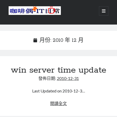
咖
開
啟
主
啡
資
要
選
搜尋
與
訊
單
搜尋
偶-
欄
月份:
2010 年 12 月
IT
日
centos
android
常
win server time update
backup
database
dns
container
發佈日期:
2010-12-31
docker
esxi
elementaryOS
Last Updated on 2010-12-3…
git
firewall
Github
guacamole
win
閱讀全文
java
ldap
httpd
javascript
server
kotlin
time