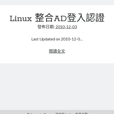
linux
LetsEncrypt
LinuxMint
update
mail
MacOS
lubuntu
mariadb
Linux 整合AD登入認證
microsoft
nextcloud
mysql
發佈日期:
2010-12-03
postfix
podman
pve
outlook
Last Updated on 2010-12-0…
RockyLinux
security
restic
Linux
閱讀全文
ubuntu
vmware
整
spam
vm
合
windows
vpn
wordpress
AD
登
單車
一個人的武林
品質管理系統
入
認
證
分類
android
github