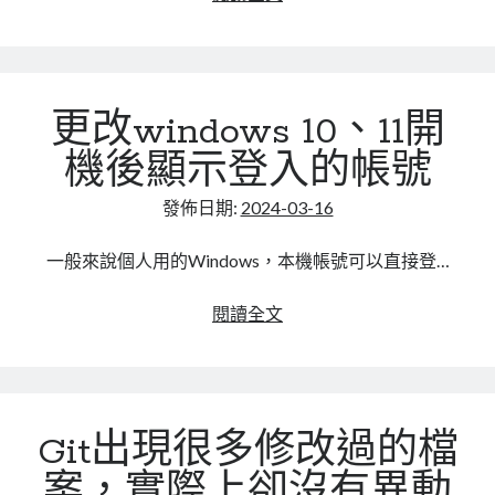
改
註
冊
表
更改windows 10、11開
以
停
機後顯示登入的帳號
用
切
發佈日期:
2024-03-16
換
中
一般來說個人用的Windows，本機帳號可以直接登…
文
輸
更
閱讀全文
入
改
法
windows
(shift
10、
鍵)
11
Git出現很多修改過的檔
開
機
案，實際上卻沒有異動