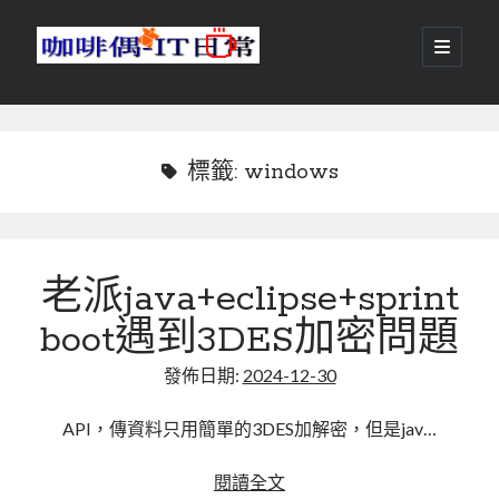
咖
開
啟
主
啡
資
要
選
搜尋
與
訊
單
搜尋
偶-
欄
標籤:
windows
IT
日
centos
android
常
老派java+eclipse+sprint
backup
database
boot遇到3DES加密問題
dns
container
docker
發佈日期:
2024-12-30
esxi
elementaryOS
git
firewall
Github
guacamole
API，傳資料只用簡單的3DES加解密，但是jav…
java
ldap
httpd
javascript
kotlin
老
閱讀全文