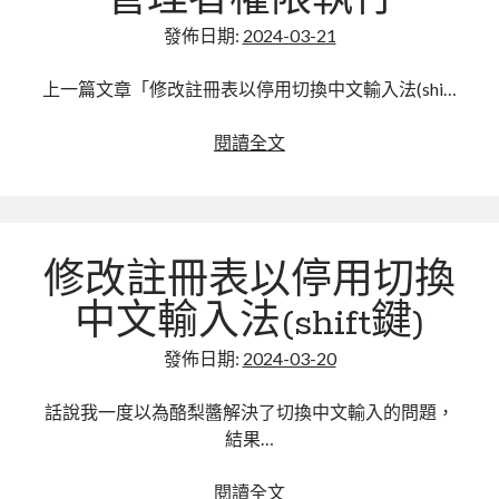
管理者權限執行
資
料
發佈日期:
2024-03-21
刪
掉，
上一篇文章「修改註冊表以停用切換中文輸入法(shi…
需
要
visual
閱讀全文
進
studio
行
c#
壓
程
縮
式
修改註冊表以停用切換
處
以
理
管
中文輸入法(shift鍵)
理
者
發佈日期:
2024-03-20
權
限
話說我一度以為酪梨醬解決了切換中文輸入的問題，
執
結果…
行
修
閱讀全文