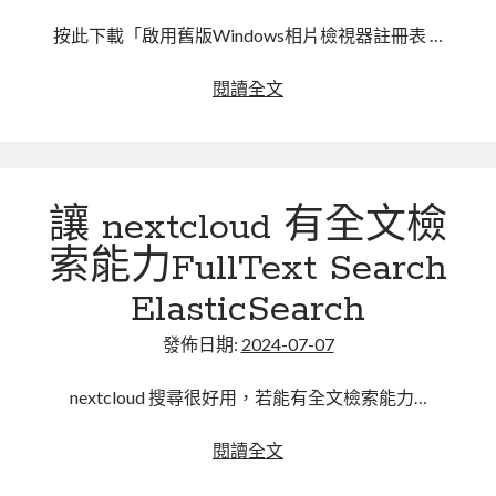
mindmap
按此下載「啟用舊版Windows相片檢視器註冊表 …
rclone
區塊鏈
windows
閱讀全文
品質管理系統
10/11
單車
啟
技術
用
書
舊
未分類
讓 nextcloud 有全文檢
版
王道
Windows
索能力FullText Search
軟體介紹
相
閑聊
ElasticSearch
片
檢
發佈日期:
2024-07-07
視
器
nextcloud 搜尋很好用，若能有全文檢索能力…
讓
閱讀全文
nextcloud