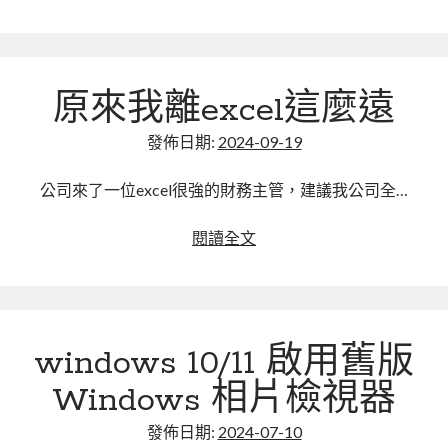
linux
派
LetsEncrypt
LinuxMint
java+eclipse+sprint
mail
MacOS
lubuntu
mariadb
boot
遇
microsoft
nextcloud
mysql
原來我離excel這麼遠
到
3DES
postfix
podman
pve
outlook
發佈日期:
2024-09-19
加
RockyLinux
密
security
restic
公司來了一位excel很強的財務主管，建議我公司全…
問
ubuntu
vmware
題
spam
vm
原
閱讀全文
windows
來
vpn
wordpress
我
單車
一個人的武林
品質管理系統
離
excel
windows 10/11 啟用舊版
這
麼
Windows 相片檢視器
分類
遠
android
發佈日期:
2024-07-10
github