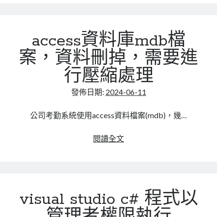
有
全
文
access資料庫mdb檔
檢
索
案，資料刪掉，需要進
能
行壓縮處理
力
FullText
發佈日期:
2024-06-11
Search
ElasticSearch
公司考勤系統使用access資料檔案(mdb)，幾…
access
閱讀全文
資
料
庫
mdb
visual studio c# 程式以
檔
案，