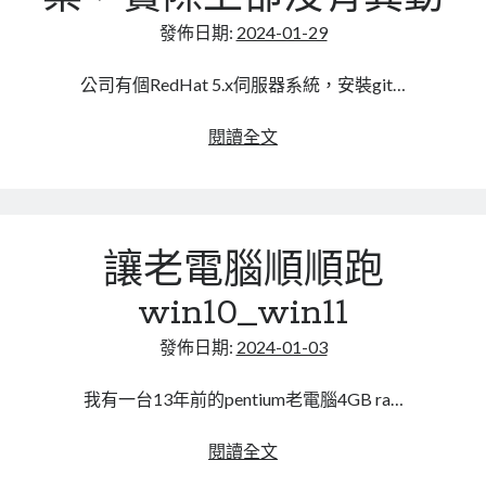
後
顯
發佈日期:
2024-01-29
示
登
公司有個RedHat 5.x伺服器系統，安裝git…
入
的
Git
閱讀全文
帳
出
號
現
很
多
讓老電腦順順跑
修
改
win10_win11
過
的
發佈日期:
2024-01-03
檔
案，
我有一台13年前的pentium老電腦4GB ra…
實
際
讓
閱讀全文
上
老