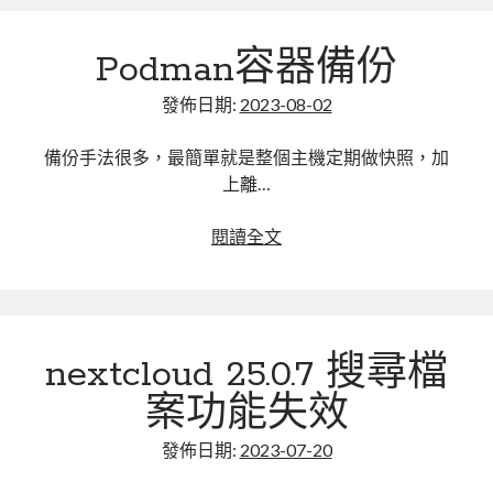
代
mindmap
理
rclone
Podman容器備份
wordpress
區塊鏈
容
發佈日期:
2023-08-02
品質管理系統
器，
單車
出
備份手法很多，最簡單就是整個主機定期做快照，加
技術
現
上離…
書
failed
未分類
(111:
Podman
閱讀全文
王道
Connection
容
軟體介紹
refused)
器
閑聊
while
備
connecting
份
to
nextcloud 25.0.7 搜尋檔
upstream
案功能失效
發佈日期:
2023-07-20