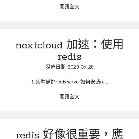
登
moodle
閱讀全文
入
無
認
法
證
使
用
nextcloud 加速：使用
多
個
redis
網
域
發佈日期:
2023-06-28
主
控
1. 先準備好redis server如何安裝re…
認
證
nextcloud
閱讀全文
(Ldap
加
server)
速：
使
用
redis 好像很重要，應
redis