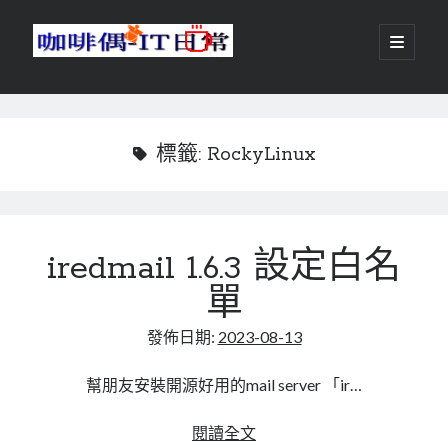
咖
開
啟
主
啡
資
要
選
搜尋
與
訊
單
搜尋
偶-
欄
標籤:
RockyLinux
IT
日
centos
android
常
iredmail 1.6.3 設定白名
backup
database
單
dns
container
docker
發佈日期:
2023-08-13
esxi
elementaryOS
git
firewall
Github
guacamole
幫朋友安裝開源好用的mail server 「ir…
java
ldap
httpd
javascript
kotlin
iredmail
閱讀全文