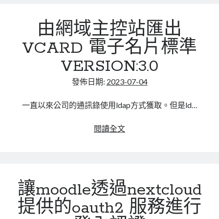
功
能
由網域主控站匯出
兩
三
VCARD 電子名片標準
事
VERSION:3.0
發佈日期:
2023-07-04
一直以來公司的通訊錄使用ldap方式獲取。但是ld…
由
閱讀全文
網
域
主
控
讓moodle透過nextcloud
站
匯
提供的oauth2 服務進行
出