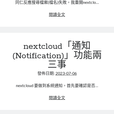
同仁反應搜尋檔案(檔名)失敗，我重開nextclo…
nextcloud
閱讀全文
25.0.7
搜
尋
檔
nextcloud「通知
案
功
(Notification)」功能兩
能
三事
失
效
發佈日期:
2023-07-06
nextcloud 要做到系統通知，首先要確認是否…
nextcloud「通
閱讀全文
知
(Notification)」