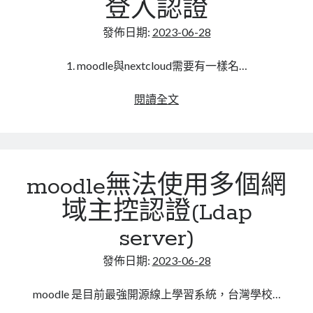
登入認證
VCARD
電
發佈日期:
2023-06-28
子
名
1. moodle與nextcloud需要有一樣名…
片
標
讓
閱讀全文
準
moodle
VERSION:3.0
透
過
nextcloud
moodle無法使用多個網
提
供
域主控認證(Ldap
的
server)
oauth2
服
發佈日期:
2023-06-28
務
進
moodle 是目前最強開源線上學習系統，台灣學校…
行