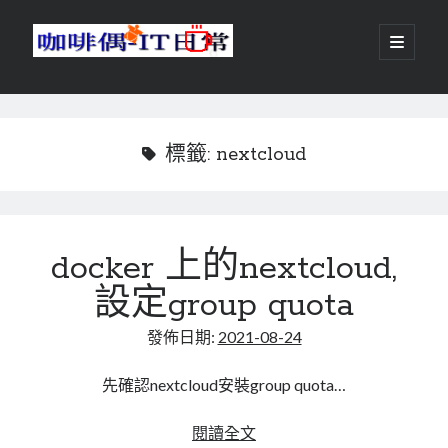
咖
開
啟
主
啡
資
要
選
搜尋
與
訊
單
搜尋
偶-
欄
標籤:
nextcloud
IT
日
centos
android
常
docker 上的nextcloud,
backup
database
設定group quota
dns
container
docker
發佈日期:
2021-08-24
esxi
elementaryOS
git
firewall
Github
guacamole
先確認nextcloud安裝group quota…
java
ldap
httpd
javascript
kotlin
docker
閱讀全文