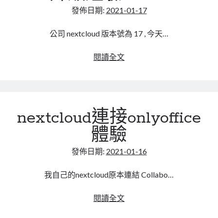
drawio
發佈日期:
2021-01-17
mindmap
注
rclone
意
公司 nextcloud 版本號為 17 , 今天…
區塊鏈
事
品質管理系統
項
docker
閱讀全文
單車
的
技術
nextcloud
書
手
未分類
動
王道
nextcloud連接onlyoffice
升
軟體介紹
級
閑聊
體驗
經
驗
發佈日期:
2021-01-16
17-
>20
我自己的nextcloud原本連結 Collabo…
nextcloud
閱讀全文
連