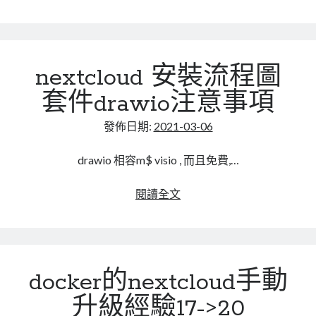
linux
上
LetsEncrypt
LinuxMint
的
mail
MacOS
lubuntu
mariadb
nextcloud,
設
microsoft
nextcloud
mysql
nextcloud 安裝流程圖
定
group
postfix
podman
pve
套件drawio注意事項
outlook
quota
RockyLinux
發佈日期:
2021-03-06
security
restic
ubuntu
vmware
spam
vm
drawio 相容m$ visio , 而且免費,…
windows
vpn
wordpress
nextcloud
閱讀全文
安
單車
一個人的武林
品質管理系統
裝
流
程
docker的nextcloud手動
圖
分類
套
android
升級經驗17->20
件
github