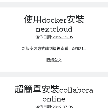
接
onlyoffice
體
使用docker安裝
驗
nextcloud
發佈日期:
2019-11-06
新版安裝方式請到這裡查看 —&#821…
使
閱讀全文
用
docker
安
裝
超簡單安裝collabora
nextcloud
online
發佈日期:
2019-07-06