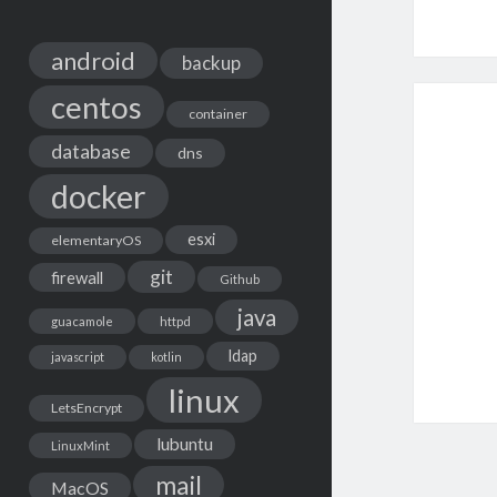
android
backup
centos
container
database
dns
docker
esxi
elementaryOS
git
firewall
Github
java
guacamole
httpd
ldap
javascript
kotlin
linux
LetsEncrypt
lubuntu
LinuxMint
mail
MacOS