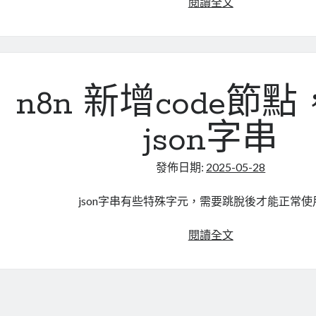
如
閱讀全文
何
在
WordPress
中
預
n8n 新增code節
覽
n8n
json字串
流
程
發佈日期:
2025-05-28
範
本
json字串有些特殊字元，需要跳脫後才能正常使
n8n
閱讀全文
新
增
code
節