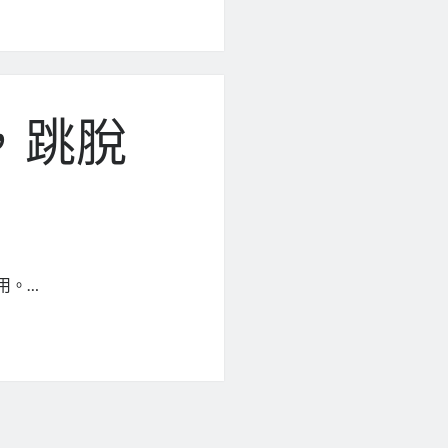
點，跳脫
用。…