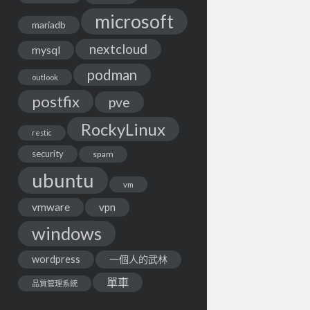
microsoft
mariadb
nextcloud
mysql
podman
outlook
postfix
pve
RockyLinux
restic
security
spam
ubuntu
vm
vmware
vpn
windows
wordpress
一個人的武林
單車
品質管理系統