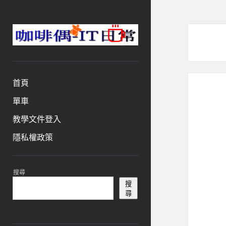
咖
啡
與
偶-
首頁
IT
日
單車
常
教學文件登入
隱私權政策
資
搜尋
訊
搜
尋
欄