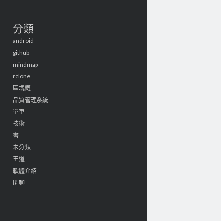
分類
android
github
mindmap
rclone
區塊鏈
品質管理系統
單車
技術
書
未分類
王道
軟體介紹
閑聊