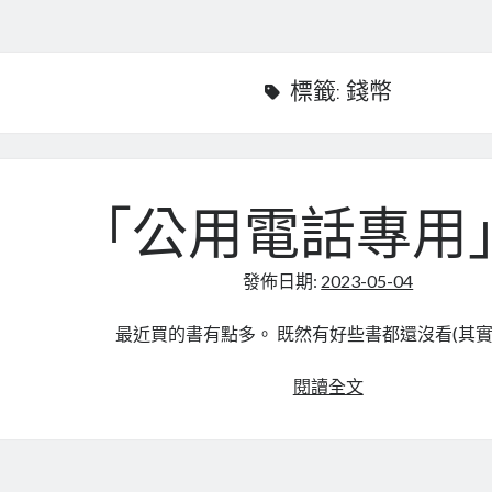
標籤:
錢幣
「公用電話專用
發佈日期:
2023-05-04
最近買的書有點多。 既然有好些書都還沒看(其實
「公
閱讀全文
用
電
話
專