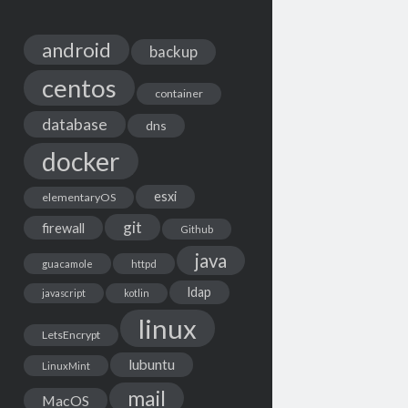
android
backup
centos
container
database
dns
docker
esxi
elementaryOS
git
firewall
Github
java
guacamole
httpd
ldap
javascript
kotlin
linux
LetsEncrypt
lubuntu
LinuxMint
mail
MacOS