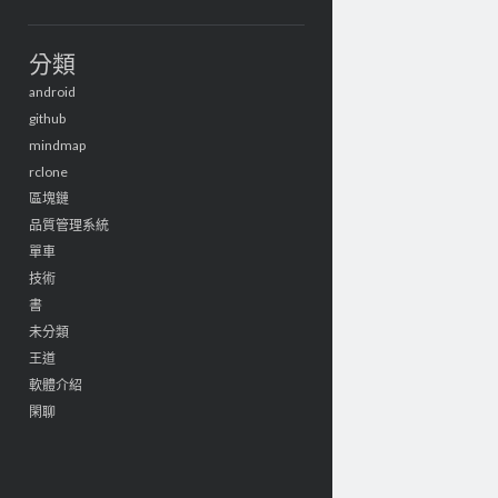
分類
android
github
mindmap
rclone
區塊鏈
品質管理系統
單車
技術
書
未分類
王道
軟體介紹
閑聊