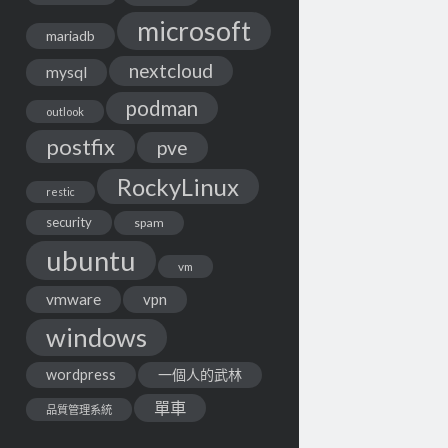
microsoft
mariadb
nextcloud
mysql
podman
outlook
postfix
pve
RockyLinux
restic
security
spam
ubuntu
vm
vmware
vpn
windows
wordpress
一個人的武林
單車
品質管理系統