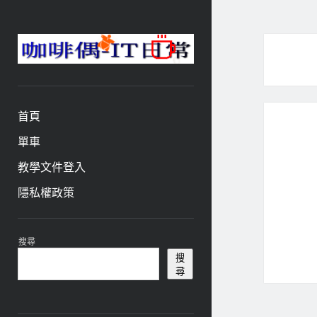
咖
啡
與
偶-
首頁
IT
日
單車
常
教學文件登入
隱私權政策
資
搜尋
訊
搜
尋
欄