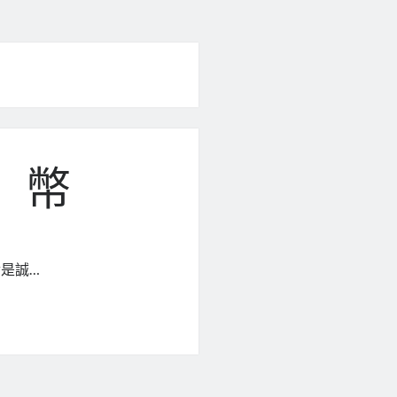
」幣
是誠…