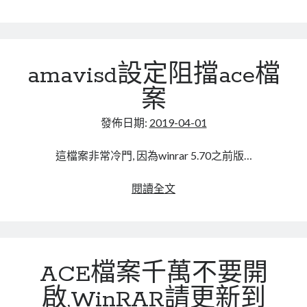
linux
裝
LetsEncrypt
LinuxMint
免
mail
MacOS
lubuntu
mariadb
費
防
microsoft
nextcloud
mysql
amavisd設定阻擋ace檔
毒
軟
postfix
podman
pve
案
outlook
體
RockyLinux
注
發佈日期:
2019-04-01
security
restic
意
ubuntu
vmware
事
spam
vm
這檔案非常冷門, 因為winrar 5.70之前版…
項
windows
vpn
wordpress
amavisd
閱讀全文
設
單車
一個人的武林
品質管理系統
定
阻
擋
ACE檔案千萬不要開
ace
分類
檔
android
啟,WinRAR請更新到
案
github