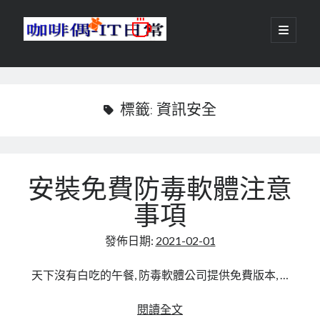
咖
開
啟
主
啡
資
要
選
搜尋
與
訊
單
搜尋
偶-
欄
標籤:
資訊安全
IT
日
centos
android
常
安裝免費防毒軟體注意
backup
database
事項
dns
container
docker
發佈日期:
2021-02-01
esxi
elementaryOS
git
firewall
Github
guacamole
天下沒有白吃的午餐, 防毒軟體公司提供免費版本, …
java
ldap
httpd
javascript
kotlin
安
閱讀全文