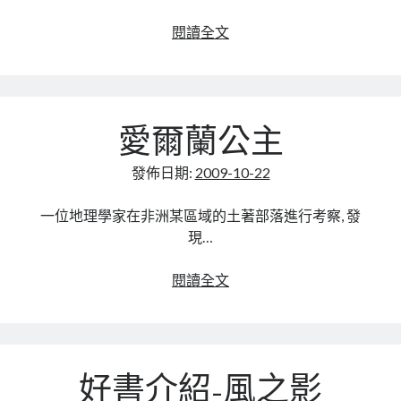
(Forgotten
偷
閱讀全文
Realms)
書
黑
賊
暗
與
之
探
途-
愛爾蘭公主
尋
崔
者
斯
發佈日期:
2009-10-22
特
一位地理學家在非洲某區域的土著部落進行考察, 發
現…
愛
閱讀全文
爾
蘭
公
主
好書介紹-風之影