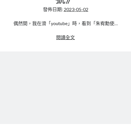
號》
mindmap
發佈日期:
2023-05-02
rclone
區塊鏈
偶然間，我在滑「youtube」時，看到「朱宥勳使…
品質管理系統
單車
拜
閱讀全文
技術
讀
書
《一
未分類
次
王道
搞
軟體介紹
懂
閑聊
標
點
符
號》