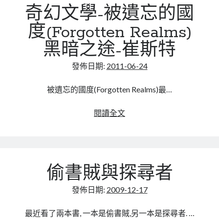
奇幻文學-被遺忘的國
度(Forgotten Realms)
黑暗之途-崔斯特
發佈日期:
2011-06-24
被遺忘的國度(Forgotten Realms)最…
奇
閱讀全文
幻
文
學-
被
偷書賊與探尋者
遺
忘
發佈日期:
2009-12-17
的
國
最近看了兩本書, 一本是偷書賊,另一本是探尋者. …
度