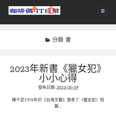
咖
開
啟
主
啡
資
要
選
搜尋
與
訊
單
搜尋
偶-
欄
分類:
書
IT
日
centos
android
常
2023年新書《獵女犯》
backup
database
小小心得
dns
container
docker
發佈日期:
2023-05-09
esxi
elementaryOS
git
firewall
Github
guacamole
陳千武1976年於《台灣文藝》發表了〈獵女犯〉短
篇…
java
ldap
httpd
javascript
kotlin