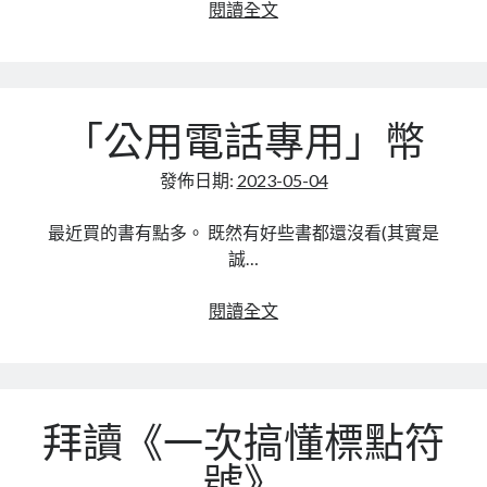
linux
2023
閱讀全文
LetsEncrypt
LinuxMint
年
mail
MacOS
lubuntu
mariadb
新
書
microsoft
nextcloud
mysql
《獵
「公用電話專用」幣
女
postfix
podman
pve
outlook
犯》
發佈日期:
2023-05-04
RockyLinux
小
security
restic
小
ubuntu
最近買的書有點多。 既然有好些書都還沒看(其實是
vmware
心
spam
vm
誠…
得
windows
vpn
wordpress
「公
閱讀全文
單車
一個人的武林
品質管理系統
用
電
話
專
分類
拜讀《一次搞懂標點符
用」
android
幣
github