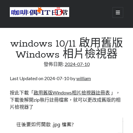
咖
開
啟
主
啡
資
要
選
搜尋
與
訊
單
搜尋
windows 10/11 啟用舊版
偶-
欄
Windows 相片檢視器
IT
發佈日期:
2024-07-10
日
centos
android
常
backup
Last Updated on 2024-07-10 by
william
database
dns
container
按此下載「
啟用舊版Windows相片檢視器註冊表
」，
docker
下載後解開zip執行註冊檔案，就可以更改成舊版的相
esxi
elementaryOS
片檢視器了
git
firewall
Github
guacamole
java
ldap
httpd
javascript
kotlin