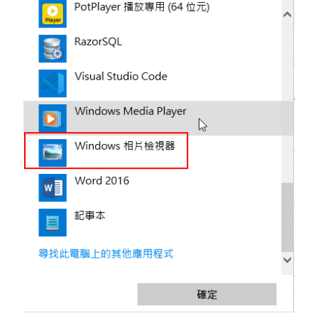
linux
LetsEncrypt
LinuxMint
mail
MacOS
lubuntu
mariadb
microsoft
nextcloud
mysql
postfix
podman
pve
outlook
RockyLinux
security
restic
ubuntu
vmware
spam
vm
windows
vpn
wordpress
單車
一個人的武林
品質管理系統
分類
android
github