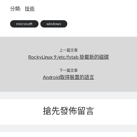
mindmap
分類:
技術
rclone
區塊鏈
microsoft
windows
品質管理系統
單車
技術
上一篇文章
書
RockyLinux 9 /etc/fstab 掛載新的磁碟
未分類
王道
下一篇文章
軟體介紹
Android取得裝置的語言
閑聊
搶先發佈留言