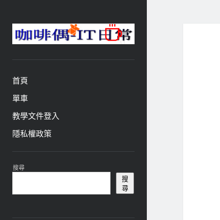
咖
啡
與
偶-
首頁
IT
日
單車
常
教學文件登入
隱私權政策
資
搜尋
訊
搜
尋
欄