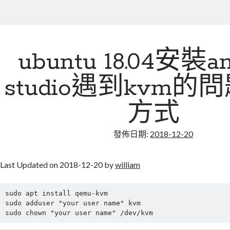
ubuntu 18.04安裝an
studio遇到kvm的
方式
發佈日期:
2018-12-20
Last Updated on 2018-12-20 by
william
sudo apt install qemu-kvm

sudo adduser "your user name" kvm
