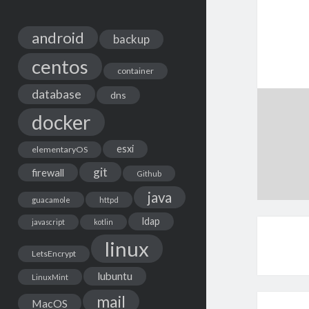
android
backup
centos
container
database
dns
docker
esxi
elementaryOS
git
firewall
Github
java
guacamole
httpd
ldap
javascript
kotlin
linux
LetsEncrypt
lubuntu
LinuxMint
mail
MacOS