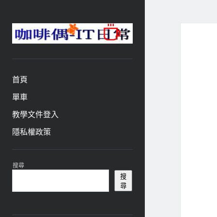
咖
啡
與
偶-
首頁
IT
日
單車
常
教學文件登入
隱私權政策
資
搜尋
訊
搜
尋
欄