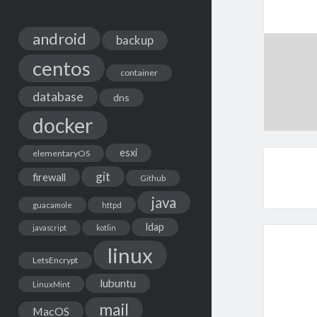
android
backup
centos
container
database
dns
docker
esxi
elementaryOS
git
firewall
Github
java
guacamole
httpd
ldap
javascript
kotlin
linux
LetsEncrypt
lubuntu
LinuxMint
mail
MacOS