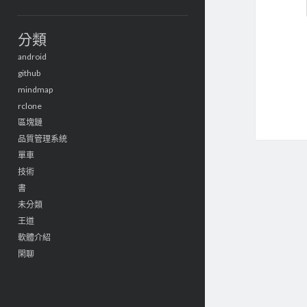
分類
android
github
mindmap
rclone
區塊鏈
品質管理系統
單車
技術
書
未分類
王道
軟體介紹
閑聊