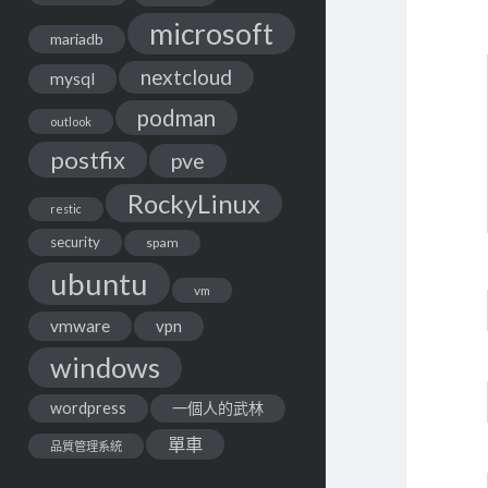
microsoft
mariadb
nextcloud
mysql
podman
outlook
postfix
pve
RockyLinux
restic
security
spam
ubuntu
vm
vmware
vpn
windows
wordpress
一個人的武林
單車
品質管理系統