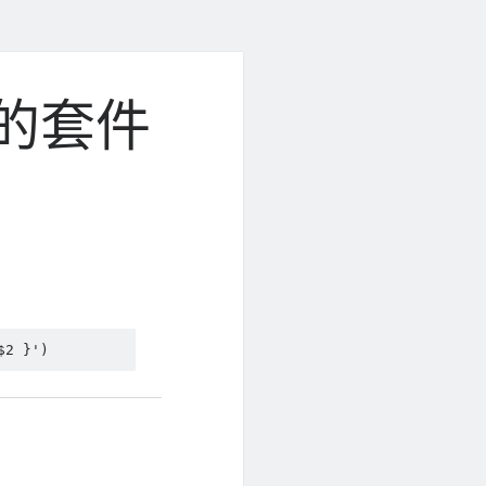
題的套件
$2 }')