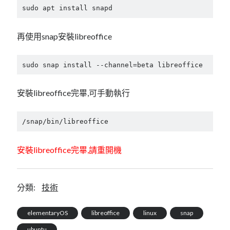
linux
LetsEncrypt
LinuxMint
sudo apt install snapd
mail
MacOS
lubuntu
mariadb
再使用snap安裝libreoffice
microsoft
nextcloud
mysql
sudo snap install --channel=beta libreoffice
postfix
podman
pve
outlook
RockyLinux
security
安裝libreoffice完畢,可手動執行
restic
ubuntu
vmware
spam
vm
/snap/bin/libreoffice
windows
vpn
wordpress
安裝libreoffice完畢,請重開機
單車
一個人的武林
品質管理系統
分類:
技術
分類
elementaryOS
libreoffice
linux
snap
android
github
ubuntu