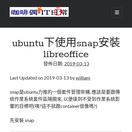
咖
開
啟
主
啡
資
要
選
搜尋
與
訊
單
搜尋
ubuntu下使用snap安裝
偶-
欄
libreoffice
IT
發佈日期:
2019-03-13
日
centos
android
常
backup
Last Updated on 2019-03-13 by
william
database
dns
container
snap是ubuntu力推的一個套件管理架構, 應該是要跟傳
docker
統作業系統套件區隔開來, 以便達到不受到作業系統影
esxi
elementaryOS
響的目標吧(咦?這不就跟container很像嗎?)
git
firewall
Github
guacamole
先安裝 snap
java
ldap
httpd
javascript
kotlin