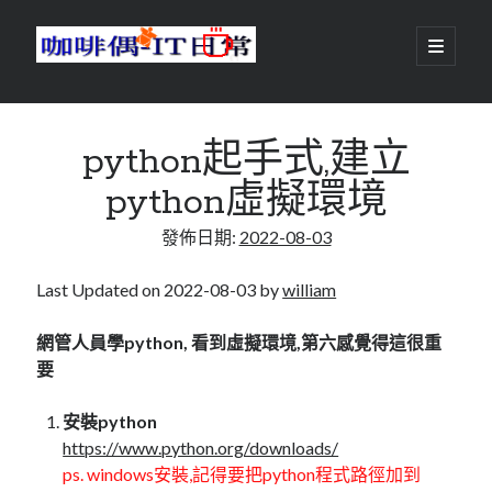
咖
開
啟
主
啡
資
要
選
搜尋
與
訊
單
搜尋
python起手式,建立
偶-
欄
python虛擬環境
IT
發佈日期:
2022-08-03
日
centos
android
常
backup
Last Updated on 2022-08-03 by
william
database
dns
container
網管人員學python, 看到虛擬環境,第六感覺得這很重
docker
要
esxi
elementaryOS
git
firewall
Github
guacamole
安裝python
https://www.python.org/downloads/
java
ldap
httpd
javascript
kotlin
ps. windows安裝,記得要把python程式路徑加到