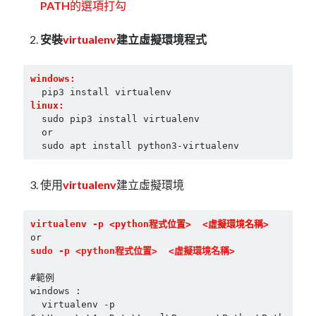
linux
PATH
的選項打勾
LetsEncrypt
LinuxMint
mail
MacOS
lubuntu
mariadb
安裝
virtualenv
建立虛擬環境程式
microsoft
nextcloud
mysql
windows:
postfix
podman
pve
outlook
linux:
RockyLinux
  sudo pip3 install virtualenv

security
restic
  or

  sudo apt install python3-virtualenv
ubuntu
vmware
spam
vm
windows
使用
virtualenv
建立虛擬環境
vpn
wordpress
單車
一個人的武林
品質管理系統
virtualenv -p <python程式位置>  <虛擬環境名稱>
sudo -p <python程式位置>  <虛擬環境名稱>
#範例

分類
windows :

android
  virtualenv -p 
github