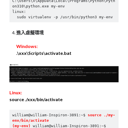
C:\Users\x\AppData\Local\Programs\Python\Pyth
on310\python.exe my-env

mindmap
linux:

rclone
  sudo virtualenv -p /usr/bin/python3 my-env
區塊鏈
品質管理系統
進入虛擬環境
單車
技術
Windows:
書
.\xxx\Scripts\activate.bat
未分類
王道
軟體介紹
閑聊
Linux:
source ./xxx/bin/activate
william@william-Inspiron-3891:~$ 
source ./my-
env/bin/activate
(my-env) 