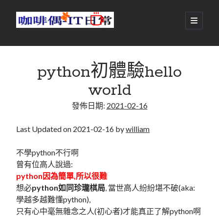
咖
開
啟
主
啡
資
要
選
搜尋
與
訊
單
搜尋
python初體驗hello
偶-
欄
world
IT
發佈日期:
2021-02-16
日
centos
android
常
backup
Last Updated on 2021-02-16 by
william
database
dns
container
不學python不行啊
docker
曾有位高人說過:
esxi
elementaryOS
python因為簡單,所以很難
git
firewall
Github
guacamole
想必
python如同珍瓏棋局
, 當世高人紛紛堪不破(aka:
學越多越難懂python),
java
ldap
httpd
javascript
kotlin
只有心中毫無雜念之人(初心者)才能真正了解python啊