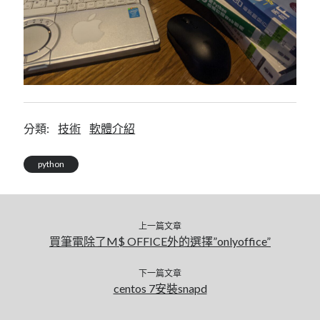
mindmap
rclone
區塊鏈
品質管理系統
單車
技術
書
分類:
技術
軟體介紹
未分類
王道
python
軟體介紹
閑聊
上一篇文章
買筆電除了M$ OFFICE外的選擇”onlyoffice”
下一篇文章
centos 7安裝snapd