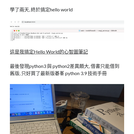
linux
LetsEncrypt
LinuxMint
學了兩天, 終於搞定hello world
mail
MacOS
lubuntu
mariadb
microsoft
nextcloud
mysql
postfix
podman
pve
outlook
RockyLinux
這是我搞定Hello World的心智圖筆記
security
restic
ubuntu
最後發現python3 與 python2差異頗大, 借書只能借到
vmware
spam
vm
舊版, 只好買了最新版碁峯 python 3.9 技術手冊
windows
vpn
wordpress
單車
一個人的武林
品質管理系統
分類
android
github