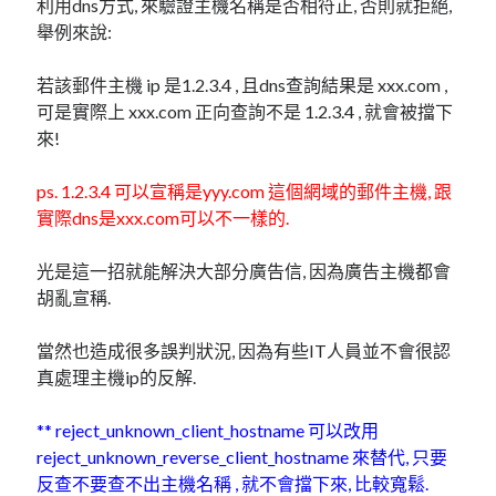
利用dns方式, 來驗證主機名稱是否相符正, 否則就拒絕,
mindmap
舉例來說:
rclone
區塊鏈
若該郵件主機 ip 是1.2.3.4 , 且dns查詢結果是 xxx.com ,
品質管理系統
可是實際上 xxx.com 正向查詢不是 1.2.3.4 , 就會被擋下
單車
來!
技術
書
ps. 1.2.3.4 可以宣稱是yyy.com 這個網域的郵件主機, 跟
未分類
實際dns是xxx.com可以不一樣的.
王道
軟體介紹
光是這一招就能解決大部分廣告信, 因為廣告主機都會
閑聊
胡亂宣稱.
當然也造成很多誤判狀況, 因為有些IT人員並不會很認
真處理主機ip的反解.
** reject_unknown_client_hostname 可以改用
reject_unknown_reverse_client_hostname 來替代, 只要
反查不要查不出主機名稱 , 就不會擋下來, 比較寬鬆.