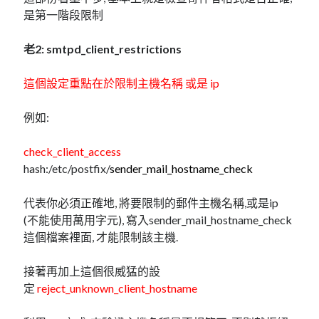
linux
LetsEncrypt
LinuxMint
是第一階段限制
mail
MacOS
lubuntu
mariadb
老2: smtpd_client_restrictions
microsoft
nextcloud
mysql
這個設定重點在於限制主機名稱 或是 ip
postfix
podman
pve
outlook
例如:
RockyLinux
security
restic
ubuntu
check_client_access
vmware
spam
vm
hash:/etc/postfix/
sender_mail_hostname_check
windows
vpn
wordpress
代表你必須正確地, 將要限制的郵件主機名稱,或是ip
單車
一個人的武林
品質管理系統
(不能使用萬用字元), 寫入sender_mail_hostname_check
這個檔案裡面, 才能限制該主機.
接著再加上這個很威猛的設
分類
定
reject_unknown_client_hostname
android
github