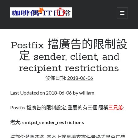
咖
開
啟
主
啡
資
要
選
搜尋
與
訊
單
搜尋
Postfix 擋廣告的限制設
偶-
欄
定 sender, client, and
IT
recipient restrictions
日
centos
android
發佈日期:
2018-06-06
常
backup
database
dns
container
Last Updated on 2018-06-06 by
william
docker
esxi
elementaryOS
Postfix 擋廣告的限制設定, 重要的有三個,簡稱
三兄弟
:
git
firewall
Github
guacamole
老大: smtpd_sender_restrictions
java
ldap
httpd
javascript
kotlin
這部份著墨不多, 基本上就是檢查寄件者格式是否正確,