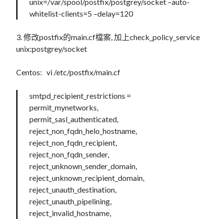
unix=/var/spool/postfix/postgrey/socket –auto-
whitelist-clients=5 –delay=120
3. 修改postfix的main.cf檔案, 加上check_policy_service
unix:postgrey/socket
Centos: vi /etc/postfix/main.cf
smtpd_recipient_restrictions =
permit_mynetworks,
permit_sasl_authenticated,
reject_non_fqdn_helo_hostname,
reject_non_fqdn_recipient,
reject_non_fqdn_sender,
reject_unknown_sender_domain,
reject_unknown_recipient_domain,
reject_unauth_destination,
reject_unauth_pipelining,
reject_invalid_hostname,