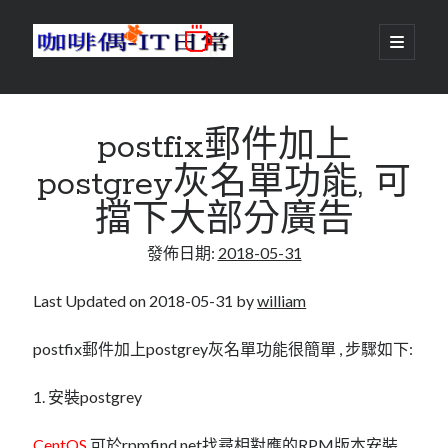
咖
開
啟
主
啡
資
要
選
搜尋
與
訊
單
搜尋
postfix郵件加上
偶-
欄
postgrey灰名單功能, 可
IT
擋下大部分廣告
日
centos
android
發佈日期:
2018-05-31
常
backup
database
dns
container
Last Updated on 2018-05-31 by
william
docker
esxi
elementaryOS
postfix郵件加上postgrey灰名單功能很簡單 , 步驟如下:
git
firewall
Github
guacamole
1. 安裝postgrey
java
ldap
httpd
javascript
kotlin
CentOS
可於
rpmfind.net
找尋相對應的RPM版本安裝