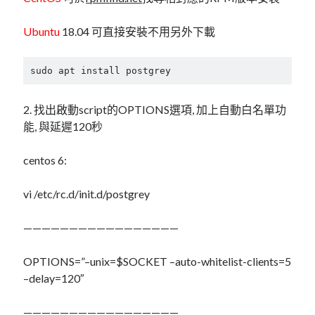
linux
LetsEncrypt
LinuxMint
Ubuntu
18.04 可直接安裝不用另外下載
mail
MacOS
lubuntu
mariadb
microsoft
nextcloud
mysql
sudo apt install postgrey
postfix
podman
pve
outlook
2. 找出啟動script的OPTIONS選項, 加上自動白名單功
RockyLinux
能, 與延遲120秒
security
restic
ubuntu
vmware
spam
vm
centos 6:
windows
vpn
wordpress
vi /etc/rc.d/init.d/postgrey
單車
一個人的武林
品質管理系統
—————————————————
OPTIONS=”–unix=$SOCKET –auto-whitelist-clients=5
–delay=120″
分類
android
—————————————————
github