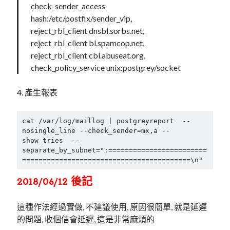
check_sender_access
hash:/etc/postfix/sender_vip,
reject_rbl_client dnsbl.sorbs.net,
reject_rbl_client bl.spamcop.net,
reject_rbl_client cbl.abuseat.org,
check_policy_service unix:postgrey/socket
4. 產生報表
cat /var/log/maillog | postgreyreport 
 --
nosingle_line --check_sender
=
mx,a --
show_tries  --
separate_by_subnet
=
":========================
=========================================
\n
"
2018/06/12 後記
這種作法經過實做, 不建議使用, 原因很簡單, 就是延遲
的問題, 收個信會延遲, 這是非常麻煩的