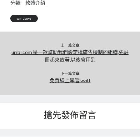
linux
分類:
軟體介紹
LetsEncrypt
LinuxMint
mail
MacOS
lubuntu
mariadb
windows
microsoft
nextcloud
mysql
postfix
podman
pve
outlook
上一篇文章
uribl.com 是一款幫助我們設定擋廣告機制的組織,先註
RockyLinux
security
restic
冊起來放著,以後會用到
ubuntu
vmware
spam
vm
下一篇文章
windows
免費線上學習swift
vpn
wordpress
單車
一個人的武林
品質管理系統
搶先發佈留言
分類
android
github