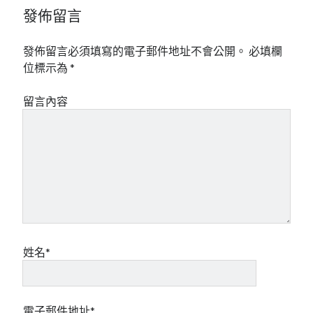
發佈留言
mindmap
rclone
區塊鏈
發佈留言必須填寫的電子郵件地址不會公開。
必填欄
品質管理系統
位標示為
*
單車
技術
留言內容
書
未分類
王道
軟體介紹
閑聊
姓名*
電子郵件地址*