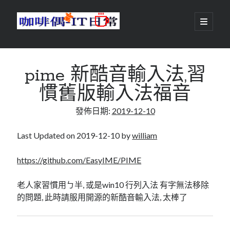
咖
開
啟
主
啡
資
要
選
搜尋
與
訊
單
搜尋
pime 新酷音輸入法,習
偶-
欄
慣舊版輸入法福音
IT
發佈日期:
2019-12-10
日
centos
android
常
backup
Last Updated on 2019-12-10 by
william
database
dns
container
https://github.com/EasyIME/PIME
docker
esxi
elementaryOS
老人家習慣用ㄅ半, 或是win10 行列入法 有字無法移除
git
firewall
Github
guacamole
的問題, 此時請服用開源的新酷音輸入法, 太棒了
java
ldap
httpd
javascript
kotlin