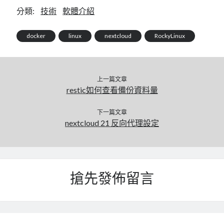
分類:
技術
軟體介紹
mindmap
rclone
區塊鏈
docker
linux
nextcloud
RockyLinux
品質管理系統
單車
技術
上一篇文章
書
restic如何查看備份資料量
未分類
王道
下一篇文章
軟體介紹
nextcloud 21 反向代理設定
閑聊
搶先發佈留言