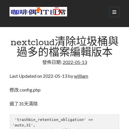
咖
開
啟
主
啡
資
要
選
搜尋
與
訊
單
搜尋
nextcloud清除垃圾桶與
偶-
欄
過多的檔案編輯版本
IT
發佈日期:
2022-05-13
日
centos
android
常
backup
Last Updated on 2022-05-13 by
william
database
dns
container
修改 config.php
docker
esxi
elementaryOS
過了31天清除
git
firewall
Github
guacamole
java
ldap
 'trashbin_retention_obligation' => 
httpd
javascript
kotlin
'auto,31',
