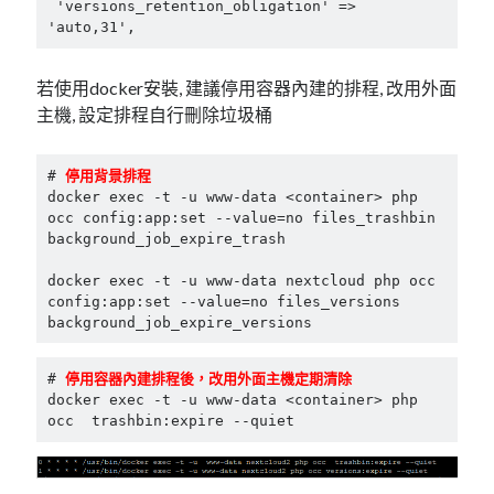
linux
 'versions_retention_obligation' => 
LetsEncrypt
LinuxMint
'auto,31',
mail
MacOS
lubuntu
mariadb
若使用docker安裝, 建議停用容器內建的排程, 改用外面
microsoft
nextcloud
mysql
主機, 設定排程自行刪除垃圾桶
postfix
podman
pve
outlook
# 
停用背景排程
RockyLinux
security
docker exec -t -u www-data <container> php 
restic
occ config:app:set --value=no files_trashbin 
ubuntu
background_job_expire_trash

vmware
spam
vm
windows
docker exec -t -u www-data nextcloud php occ 
vpn
wordpress
config:app:set --value=no files_versions 
background_job_expire_versions
單車
一個人的武林
品質管理系統
# 
停用容器內建排程後，改用外面主機定期清除
docker exec -t -u www-data <container> php 
occ  trashbin:expire --quiet
分類
android
github