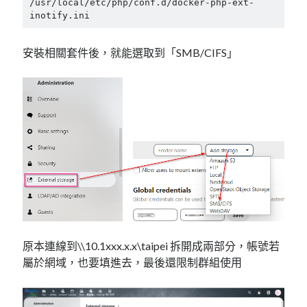
/usr/local/etc/php/conf.d/docker-php-ext-
mindmap
rclone
區塊鏈
安裝相關套件後，就能選取到「SMB/CIFS」
品質管理系統
單車
技術
書
未分類
王道
軟體介紹
閑聊
原本連線到\\10.1xxx.x.x\taipei 拆開成兩部分，帳號若
屬於網域，也要填進去，最後還限制群組使用