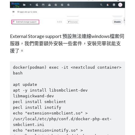
linux
LetsEncrypt
LinuxMint
mail
MacOS
lubuntu
mariadb
microsoft
nextcloud
mysql
External Storage support 預設無法連線windows檔案伺
postfix
podman
pve
outlook
服器，我們需要額外安裝一些套件，安裝完畢就能支
援了。
RockyLinux
security
restic
ubuntu
vmware
spam
vm
docker(podman) exec -it <nextcloud container> 
bash

windows
vpn
wordpress
apt update

單車
一個人的武林
apt -y install libsmbclient-dev 
品質管理系統
libmagickwand-dev

pecl install smbclient

pecl install inotify

echo "extension=smbclient.so" > 
/usr/local/etc/php/conf.d/docker-php-ext-
分類
smbclient.ini

android
echo "extension=inotify.so" > 
github