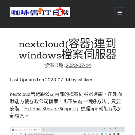
咖
開
啟
主
啡
資
要
選
搜尋
與
訊
單
搜尋
nextcloud(容器)連到
偶-
欄
windows檔案伺服器
IT
發佈日期:
2023-07-14
日
centos
android
常
backup
Last Updated on 2023-07-14 by
william
database
dns
container
nextcloud若能跟公司內部的檔案伺服器連線，在外面
docker
就能方便存取公司檔案，也不失為一個好方法；只要
esxi
elementaryOS
安裝「
External Storage Support
」這個app就能存取外
git
firewall
Github
guacamole
部檔案。
java
ldap
httpd
javascript
kotlin