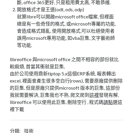
linux
斷, office 365更好, 只是租用費太高, 不敢恭維.
LetsEncrypt
LinuxMint
開放格式才是王道(odt, ods, odp)
mail
MacOS
lubuntu
mariadb
就算libre可以開啟microsoft office檔案, 但裡面
總是有一些奇怪的格式, 或microsoft專屬的功能,
microsoft
nextcloud
mysql
會造成格式錯亂, 使用開放格式,可以杜絕使用者
誤用microsoft專用功能, 如vba巨集, 文字藝術師
postfix
podman
pve
outlook
等功能.
RockyLinux
security
restic
libreoffice 與microsoft office 之間不相容的部份就比
ubuntu
vmware
較麻煩, 首當其衝就是巨集,
spam
vm
由於公司使用鼎新tiptop 5.x這個ERP系統, 報表轉出
windows
vpn
wordpress
excel, 裡面會產生很多空白行(rows), 需要原廠提供刪除
的巨集, 但是原廠只提供microsoft 版本的巨集, 這部份
單車
一個人的武林
品質管理系統
我就需要解決, 巨集我也不熟, 爬文爬到
這裡
發現有解,
libreoffice 可以使用此巨集, 刪除空行 , 程式碼
請點
選這
裡下載
分類
android
分類:
技術
github