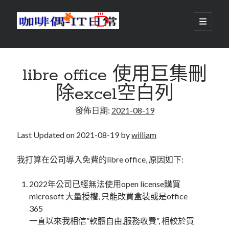
咖
開
啟
主
啡
資
要
選
搜尋
與
訊
單
搜尋
libre office 使用巨集刪
偶-
欄
除excel空白列
IT
發佈日期:
2021-08-19
日
centos
android
常
backup
Last Updated on 2021-08-19 by
william
database
dns
container
我打算在公司導入免費的libre office, 原因如下:
docker
esxi
elementaryOS
2022年公司已經無法使用open license購買
git
firewall
Github
guacamole
microsoft 大量授權, 只能改買盒裝或是office
365
java
ldap
httpd
javascript
kotlin
一直以來我相信”軟體自由,服務收費”, 相較於買