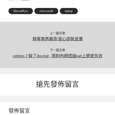
mindmap
libreoffice
microsoft
tiptop
rclone
區塊鏈
品質管理系統
單車
上一篇文章
技術
騎單車遇暴雨,我心卻無波瀾
書
未分類
下一篇文章
王道
centos 7 裝了docker , 限制內網透過nat上網會失效
軟體介紹
閑聊
搶先發佈留言
發佈留言