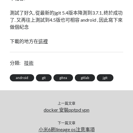
linux
LetsEncrypt
LinuxMint
測試了好久, 從最新的jgit 5.4版本降測到3.7.1, 終於成功
mail
MacOS
lubuntu
mariadb
了. 又再往上測試到4.5版也可相容 android , 因此寫下來
microsoft
做個紀念
nextcloud
mysql
postfix
podman
pve
下載的地方在
這裡
outlook
RockyLinux
security
restic
ubuntu
分類:
技術
vmware
spam
vm
windows
android
git
gitea
gitlab
jgit
vpn
wordpress
單車
一個人的武林
品質管理系統
上一篇文章
docker 安裝pptpd vpn
分類
下一篇文章
android
小米6刷lineage os注意事項
github