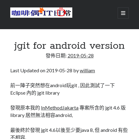
咖
開
啟
主
啡
資
要
選
搜尋
與
訊
單
搜尋
jgit for android version
偶-
欄
發佈日期:
2019-05-28
IT
日
Last Updated on 2019-05-28 by
william
centos
android
常
backup
前一陣子突然想在android玩git , 因此測試了一下
database
dns
Eclipse 內的 jgit library
container
docker
esxi
elementaryOS
發現原本我的
InMethodJakarta
專案所含的 jgit 4.6 版
library 居然無法相容android,
git
firewall
Github
guacamole
java
ldap
最後終於發現 jgit 4.6以後至少要java 8, 但 android 有些
httpd
javascript
kotlin
不相容.