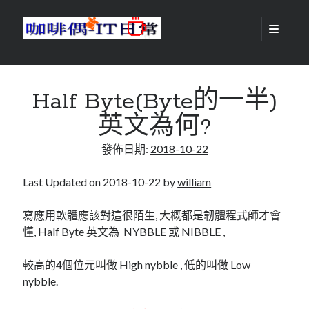
咖
開
啟
主
啡
資
要
選
搜尋
與
訊
單
搜尋
Half Byte(Byte的一半)
偶-
欄
英文為何?
IT
發佈日期:
2018-10-22
日
centos
android
常
backup
Last Updated on 2018-10-22 by
william
database
dns
container
寫應用軟體應該對這很陌生, 大概都是韌體程式師才會
docker
懂, Half Byte 英文為 NYBBLE 或 NIBBLE ,
esxi
elementaryOS
git
firewall
Github
guacamole
較高的4個位元叫做 High nybble , 低的叫做 Low
nybble.
java
ldap
httpd
javascript
kotlin