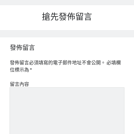
mindmap
rclone
搶先發佈留言
區塊鏈
品質管理系統
單車
技術
發佈留言
書
未分類
發佈留言必須填寫的電子郵件地址不會公開。
必填欄
王道
位標示為
*
軟體介紹
閑聊
留言內容