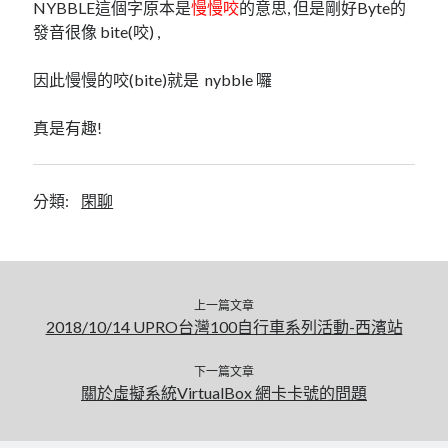
linux
NYBBLE這個字原本是
慢慢咬
的意思, 但是剛好Byte的
LetsEncrypt
LinuxMint
發音很像 bite(咬) ,
mail
MacOS
lubuntu
mariadb
因此慢慢的咬(bite)就是 nybble 囉
microsoft
nextcloud
mysql
真是有趣!
postfix
podman
pve
outlook
RockyLinux
security
restic
分類:
閑聊
ubuntu
vmware
spam
vm
windows
vpn
wordpress
單車
一個人的武林
品質管理系統
上一篇文章
2018/10/14 UPRO台灣100自行車系列活動-西濱站
下一篇文章
關於虛擬系統VirtualBox 網卡卡號的問題
分類
android
github