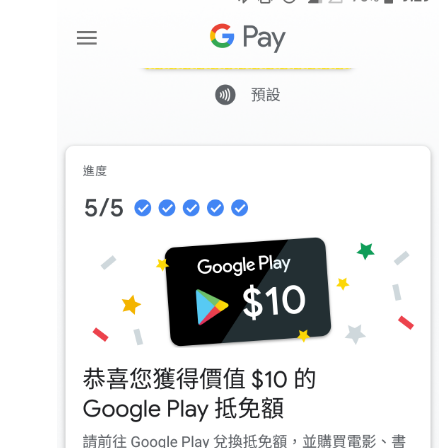
linux
LetsEncrypt
LinuxMint
mail
MacOS
lubuntu
mariadb
microsoft
nextcloud
mysql
postfix
podman
pve
outlook
RockyLinux
security
restic
ubuntu
vmware
spam
vm
windows
vpn
wordpress
單車
一個人的武林
品質管理系統
分類
android
github