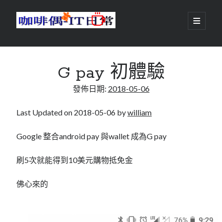
咖
開
啟
主
啡
資
要
選
搜尋
與
訊
單
搜尋
G pay 初體驗
偶-
欄
發佈日期:
2018-05-06
IT
日
Last Updated on 2018-05-06 by
william
centos
android
常
backup
Google 整合android pay 與wallet 成為G pay
database
dns
container
刷5次就能得到10美元購物抵免金
docker
esxi
elementaryOS
佛心來的
git
firewall
Github
guacamole
java
ldap
httpd
javascript
kotlin