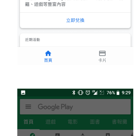
mindmap
rclone
區塊鏈
品質管理系統
單車
技術
書
未分類
王道
軟體介紹
閑聊