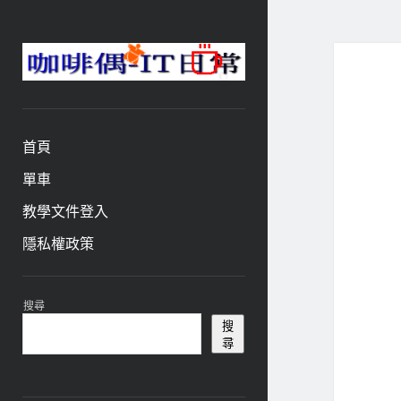
咖
啡
與
偶-
首頁
IT
日
單車
常
教學文件登入
隱私權政策
資
搜尋
訊
搜
尋
欄