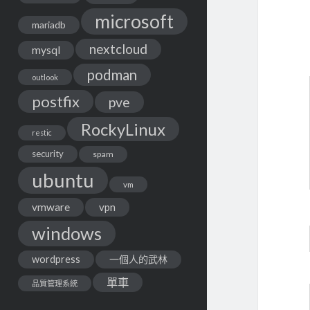
microsoft
mariadb
nextcloud
mysql
podman
outlook
postfix
pve
RockyLinux
restic
security
spam
ubuntu
vm
vmware
vpn
windows
wordpress
一個人的武林
單車
品質管理系統