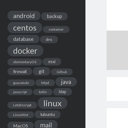
android
backup
centos
container
database
dns
docker
esxi
elementaryOS
git
firewall
Github
java
guacamole
httpd
ldap
javascript
kotlin
linux
LetsEncrypt
lubuntu
LinuxMint
mail
MacOS