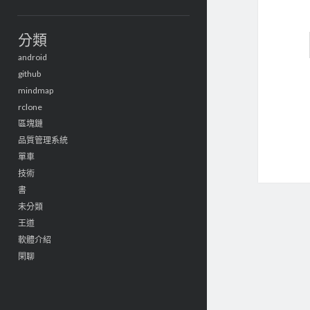
分類
android
github
mindmap
rclone
區塊鏈
品質管理系統
單車
技術
書
未分類
王道
軟體介紹
閑聊