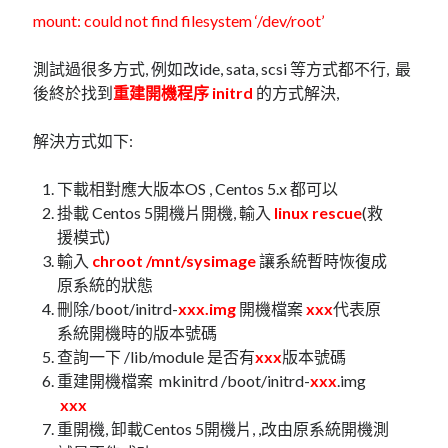
linux
LetsEncrypt
LinuxMint
mount: could not find filesystem ‘/dev/root’
mail
MacOS
lubuntu
mariadb
測試過很多方式, 例如改ide, sata, scsi 等方式都不行, 最
microsoft
後終於找到
重建開機程序 initrd
的方式解決,
nextcloud
mysql
postfix
podman
pve
解決方式如下:
outlook
RockyLinux
security
restic
下載相對應大版本OS , Centos 5.x 都可以
ubuntu
掛載 Centos 5開機片開機, 輸入
linux rescue
(救
vmware
spam
vm
援模式)
windows
輸入
chroot /mnt/sysimage
讓系統暫時恢復成
vpn
wordpress
原系統的狀態
單車
一個人的武林
品質管理系統
刪除/boot/initrd-
xxx.img
開機檔案
xxx
代表原
系統開機時的版本號碼
查詢一下 /lib/module 是否有
xxx
版本號碼
重建開機檔案 mkinitrd /boot/initrd-
xxx
.img
分類
xxx
android
重開機, 卸載Centos 5開機片, ,改由原系統開機測
github