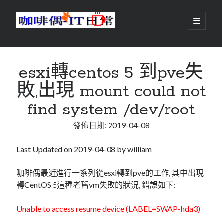
咖
開
啟
主
啡
資
要
選
搜尋
與
訊
單
搜尋
esxi轉centos 5 到pve失
偶-
欄
敗,出現 mount could not
IT
find system /dev/root
日
centos
android
發佈日期:
2019-04-08
常
backup
database
dns
container
Last Updated on 2019-04-08 by
william
docker
esxi
elementaryOS
咖啡偶最近進行一系列從esxi轉到pve的工作, 其中出現
轉CentOS 5這種老舊vm失敗的狀況, 錯誤如下:
git
firewall
Github
guacamole
java
ldap
httpd
javascript
kotlin
Unable to access resume device (LABEL=SWAP-hda3)