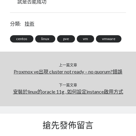
試是否能成功
mindmap
rclone
區塊鏈
分類:
技術
品質管理系統
單車
centos
linux
pve
vm
vmware
技術
書
未分類
王道
上一篇文章
Proxmox ve出現 cluster not ready – no quorum?錯誤
軟體介紹
閑聊
下一篇文章
安裝於linux的oracle 11g , 如何設定instance啟用方式
搶先發佈留言