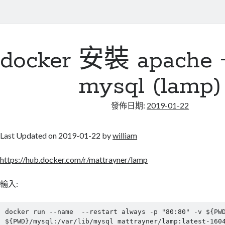
docker 安裝 apache +
mysql (lamp)
發佈日期:
2019-01-22
Last Updated on 2019-01-22 by
william
https://hub.docker.com/r/mattrayner/lamp
輸入:
docker run --name 
 --restart always -p "80:80" -v ${PWD