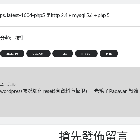
ps. latest-1604-php5 是http 2.4 + mysql 5.6 + php 5
分類:
技術
apache
docker
linux
mysql
php
上一篇文章
wordpress帳號如何reset(有資料庫權限)
老毛子Padavan 韌體
搶先發佈留言