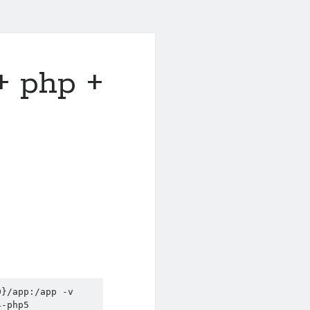
 php +
}/app:/app -v 