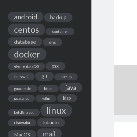
android
backup
centos
container
database
dns
docker
esxi
elementaryOS
git
firewall
Github
java
guacamole
httpd
ldap
javascript
kotlin
linux
LetsEncrypt
lubuntu
LinuxMint
mail
MacOS