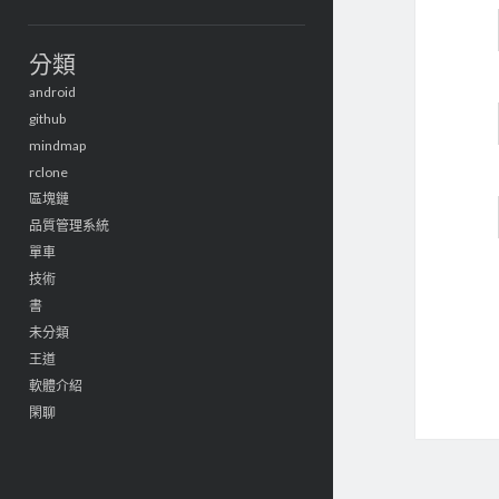
分類
android
github
mindmap
rclone
區塊鏈
品質管理系統
單車
技術
書
未分類
王道
軟體介紹
閑聊