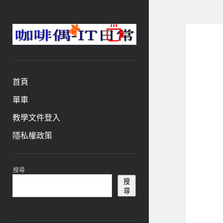
咖
啡
與
偶-
首頁
IT
日
單車
常
教學文件登入
隱私權政策
資
搜尋
訊
搜
尋
欄