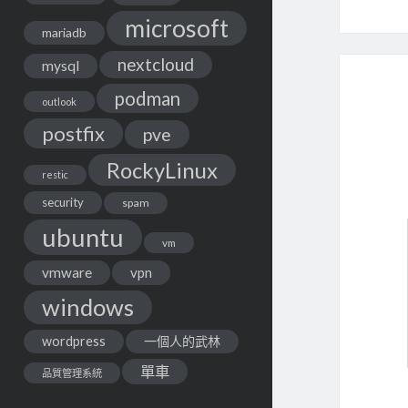
microsoft
mariadb
nextcloud
mysql
podman
outlook
postfix
pve
RockyLinux
restic
security
spam
ubuntu
vm
vmware
vpn
windows
wordpress
一個人的武林
單車
品質管理系統