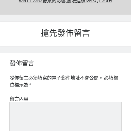
win11 22h2帶來的影響,無法連線MSSQL 2005
mindmap
rclone
區塊鏈
品質管理系統
搶先發佈留言
單車
技術
書
未分類
發佈留言
王道
軟體介紹
閑聊
發佈留言必須填寫的電子郵件地址不會公開。
必填欄
位標示為
*
留言內容