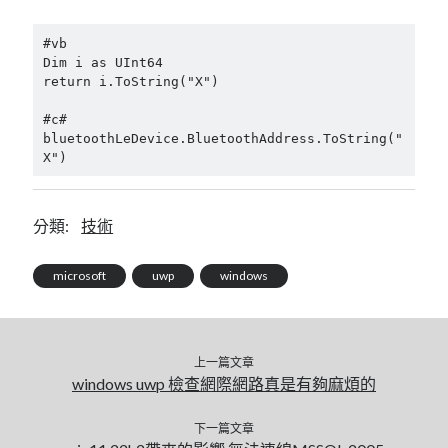
linux
LetsEncrypt
LinuxMint
#vb
mail
MacOS
lubuntu
mariadb
Dim i as UInt64
return i.ToString("X")
microsoft
nextcloud
mysql
#c#
postfix
podman
pve
bluetoothLeDevice.BluetoothAddress.ToString("
outlook
X")
RockyLinux
security
restic
ubuntu
vmware
spam
vm
分類:
技術
windows
vpn
wordpress
microsoft
uwp
windows
單車
一個人的武林
品質管理系統
上一篇文章
windows uwp 檢查網際網路真是有夠麻煩的
分類
android
下一篇文章
github