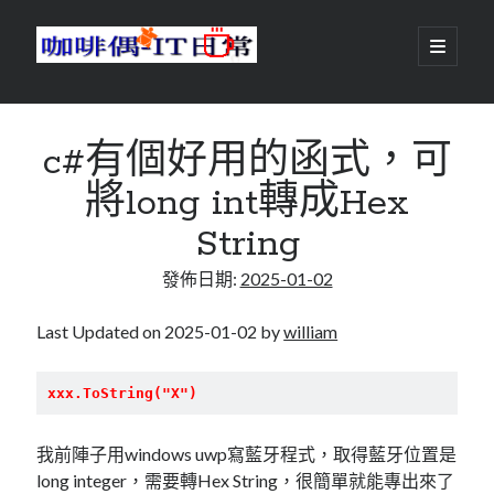
咖
開
啟
主
啡
資
要
選
搜尋
與
訊
單
搜尋
c#有個好用的函式，可
偶-
欄
將long int轉成Hex
IT
String
日
centos
android
發佈日期:
2025-01-02
常
backup
database
dns
container
Last Updated on 2025-01-02 by
william
docker
esxi
elementaryOS
xxx.ToString("X")
git
firewall
Github
guacamole
java
我前陣子用windows uwp寫藍牙程式，取得藍牙位置是
ldap
httpd
javascript
kotlin
long integer，需要轉Hex String，很簡單就能專出來了