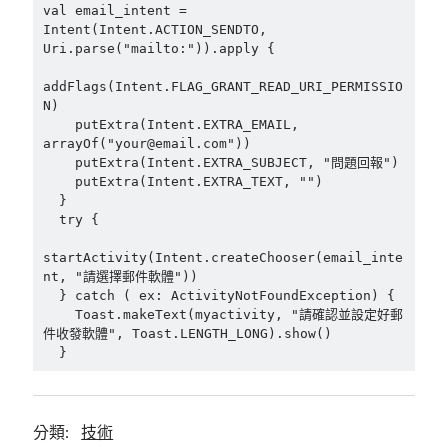
val email_intent = 
mindmap
Intent(Intent.ACTION_SENDTO, 
rclone
Uri.parse("mailto:")).apply {

區塊鏈
addFlags(Intent.FLAG_GRANT_READ_URI_PERMISSIO
品質管理系統
N)

單車
    putExtra(Intent.EXTRA_EMAIL, 
技術
arrayOf("your@email.com"))

    putExtra(Intent.EXTRA_SUBJECT, "問題回報")

書
    putExtra(Intent.EXTRA_TEXT, "")

未分類
  }

王道
  try {

軟體介紹
startActivity(Intent.createChooser(email_inte
閑聊
nt, "請選擇郵件軟體"))

  } catch ( ex: ActivityNotFoundException) {

    Toast.makeText(myactivity, "請確認並設定好郵
件收發軟體", Toast.LENGTH_LONG).show()

  }
分類:
技術