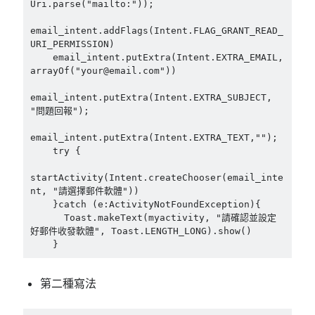
linux
Uri.parse("mailto:"));

LetsEncrypt
LinuxMint
email_intent.addFlags(Intent.FLAG_GRANT_READ_
mail
MacOS
lubuntu
mariadb
URI_PERMISSION)

    email_intent.putExtra(Intent.EXTRA_EMAIL, 
microsoft
nextcloud
mysql
arrayOf("your@email.com"))

postfix
podman
pve
email_intent.putExtra(Intent.EXTRA_SUBJECT, 
outlook
"問題回報");

RockyLinux
security
restic
email_intent.putExtra(Intent.EXTRA_TEXT,"");

ubuntu
    try {

vmware
spam
vm
startActivity(Intent.createChooser(email_inte
windows
vpn
wordpress
nt, "請選擇郵件軟體"))

    }catch (e:ActivityNotFoundException){

單車
一個人的武林
品質管理系統
      Toast.makeText(myactivity, "請確認並設定
好郵件收發軟體", Toast.LENGTH_LONG).show()

    }
分類
第二種寫法
android
github