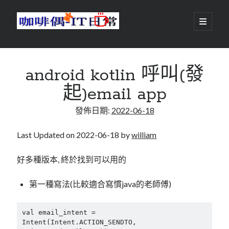
咖
開
啟
主
啡
資
要
選
搜尋
與
訊
單
搜尋
android kotlin 呼叫(發
偶-
欄
起)email app
IT
發佈日期:
2022-06-18
日
centos
android
常
backup
Last Updated on 2022-06-18 by
william
database
dns
container
好多種版本, 終於找到可以用的
docker
esxi
elementaryOS
第一種寫法(比較適合寫慣java的老師傅)
git
firewall
Github
guacamole
java
ldap
val email_intent =  
httpd
javascript
kotlin
Intent(Intent.ACTION_SENDTO, 