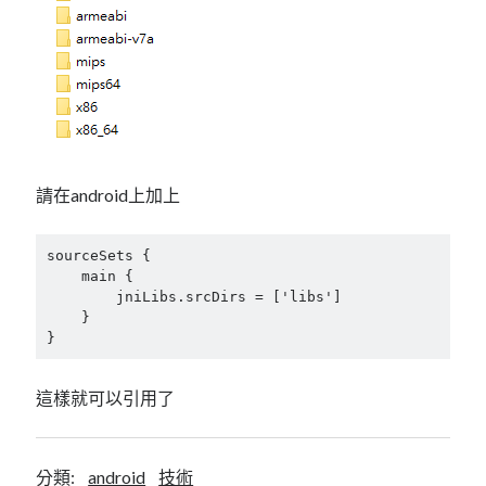
linux
LetsEncrypt
LinuxMint
mail
MacOS
lubuntu
mariadb
microsoft
nextcloud
mysql
postfix
podman
pve
outlook
RockyLinux
請在android上加上
security
restic
ubuntu
vmware
spam
vm
sourceSets {

windows
    main {

vpn
wordpress
        jniLibs.srcDirs = ['libs']

    }

單車
一個人的武林
品質管理系統
}
這樣就可以引用了
分類
android
分類:
android
技術
github