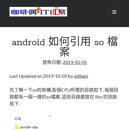
咖
開
啟
主
啡
資
要
選
搜尋
與
訊
單
搜尋
android 如何引用 so 檔
偶-
欄
案
IT
發佈日期:
2019-10-01
日
centos
android
常
backup
Last Updated on 2019-10-01 by
william
database
dns
container
先了解一下so的架構,各個CPU所需的目錄如下, 每個目
docker
錄都有一個一樣的so檔案, 這些目錄都放在 libs 的目錄
esxi
elementaryOS
底下.
git
firewall
Github
guacamole
java
ldap
httpd
javascript
kotlin