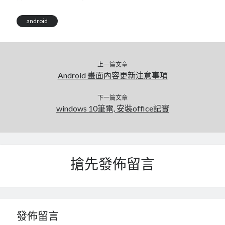
mindmap
android
rclone
區塊鏈
品質管理系統
單車
上一篇文章
技術
Android 畫面內容更新注意事項
書
未分類
下一篇文章
windows 10筆電, 安裝office記實
王道
軟體介紹
閑聊
搶先發佈留言
發佈留言