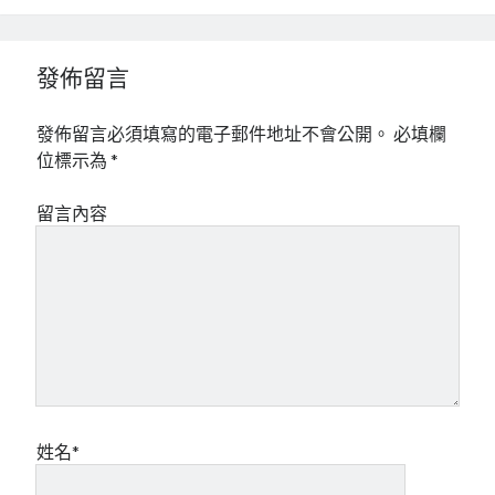
mindmap
rclone
發佈留言
區塊鏈
品質管理系統
單車
發佈留言必須填寫的電子郵件地址不會公開。
必填欄
技術
位標示為
*
書
未分類
留言內容
王道
軟體介紹
閑聊
姓名*