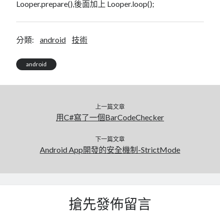
linux
Looper.prepare(),後面加上 Looper.loop();
LetsEncrypt
LinuxMint
mail
MacOS
lubuntu
mariadb
分類:
android
技術
microsoft
nextcloud
mysql
postfix
podman
android
pve
outlook
RockyLinux
security
restic
ubuntu
上一篇文章
vmware
spam
vm
用C#寫了一個BarCodeChecker
windows
vpn
wordpress
下一篇文章
單車
一個人的武林
品質管理系統
Android App開發的安全機制-StrictMode
分類
搶先發佈留言
android
github