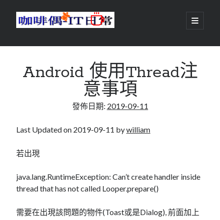
咖
開
啟
主
啡
資
要
選
搜尋
與
訊
單
搜尋
Android 使用Thread注
偶-
欄
意事項
IT
發佈日期:
2019-09-11
日
centos
android
常
backup
Last Updated on 2019-09-11 by
william
database
dns
container
若出現
docker
esxi
elementaryOS
java.lang.RuntimeException: Can’t create handler inside
git
firewall
Github
guacamole
thread that has not called Looper.prepare()
java
ldap
httpd
javascript
kotlin
需要在出現該問題的物件(Toast或是Dialog), 前面加上