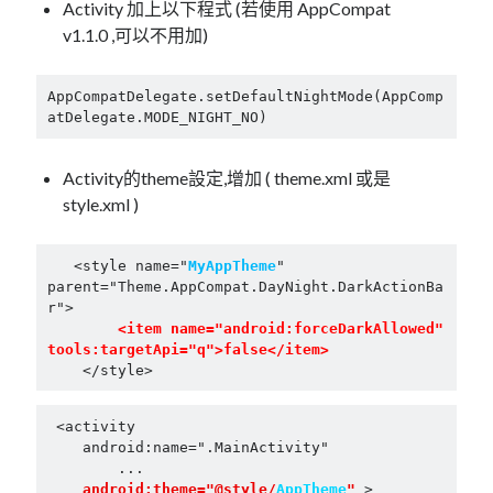
linux
Activity 加上以下程式 (若使用 AppCompat
LetsEncrypt
LinuxMint
v1.1.0 ,可以不用加)
mail
MacOS
lubuntu
mariadb
microsoft
AppCompatDelegate.setDefaultNightMode(AppComp
nextcloud
mysql
atDelegate.MODE_NIGHT_NO)
postfix
podman
pve
outlook
Activity的theme設定,增加 ( theme.xml 或是
RockyLinux
security
restic
style.xml )
ubuntu
vmware
spam
vm
   <style name="
MyAppTheme
" 
windows
parent="Theme.AppCompat.DayNight.DarkActionBa
vpn
wordpress
r">

單車
 <item name="android:forceDarkAllowed" 
一個人的武林
品質管理系統
tools:targetApi="q">false</item>
    </style>
 <activity

分類
    android:name=".MainActivity"

android
	...

 android:theme="@style/
AppTheme
"
 >

github