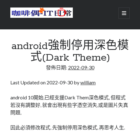
咖
開
啟
主
啡
資
要
選
搜尋
與
訊
單
搜尋
android強制停用深色模
偶-
欄
式(Dark Theme)
IT
發佈日期:
2022-09-30
日
centos
android
常
backup
Last Updated on 2022-09-30 by
william
database
dns
container
android 10開始,已經支援Dark Them深色模式, 但程式
docker
若沒有調整好, 就會出現有些字憑空消失,或是圖片失真
esxi
elementaryOS
問題,
git
firewall
Github
guacamole
因此必須修改程式, 先強制停用深色模式, 再思考人生.
java
ldap
httpd
javascript
kotlin