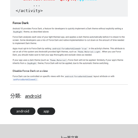
	...

mindmap
 </activity>
rclone
區塊鏈
品質管理系統
單車
技術
書
未分類
王道
軟體介紹
閑聊
分類:
android
android
app
上一篇文章