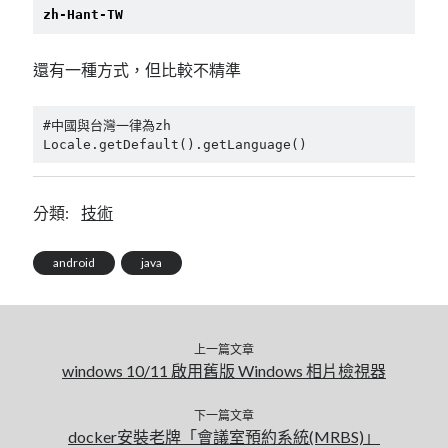
linux
LetsEncrypt
zh-Hant-TW
LinuxMint
mail
MacOS
lubuntu
mariadb
還有一種方式，但比較不精準
microsoft
nextcloud
mysql
#中國與台灣一律為zh 
postfix
podman
pve
outlook
Locale.getDefault().getLanguage()
RockyLinux
security
restic
ubuntu
分類:
技術
vmware
spam
vm
windows
android
vpn
java
wordpress
單車
一個人的武林
品質管理系統
上一篇文章
windows 10/11 啟用舊版 Windows 相片檢視器
分類
下一篇文章
android
docker安裝老牌「會議室預約系統(MRBS)」
github