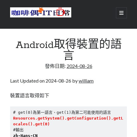
咖
開
啟
主
啡
資
要
選
搜尋
與
訊
單
搜尋
Android取得裝置的語
偶-
欄
言
IT
發佈日期:
2024-08-26
日
centos
android
常
backup
Last Updated on 2024-08-26 by
william
database
dns
container
裝置語言取得如下
docker
esxi
elementaryOS
# get(0)為第一語言、get(1)為第二可能使用的語言
git
firewall
Github
guacamole
Resources.getSystem().getConfiguration().getL
ocales().get(0)
java
ldap
httpd
javascript
kotlin
#輸出
zh-Hans-CN