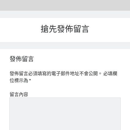
mindmap
rclone
區塊鏈
品質管理系統
搶先發佈留言
單車
技術
書
未分類
發佈留言
王道
軟體介紹
發佈留言必須填寫的電子郵件地址不會公開。
必填欄
閑聊
位標示為
*
留言內容