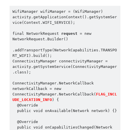
linux
LetsEncrypt
LinuxMint
WifiManager wifiManager = (WifiManager) 
mail
MacOS
lubuntu
mariadb
activity.getApplicationContext().getSystemSer
vice(Context.WIFI_SERVICE);
microsoft
nextcloud
mysql
final NetworkRequest 
request 
= new 
postfix
podman
pve
NetworkRequest.Builder()
outlook
RockyLinux
.addTransportType(NetworkCapabilities.TRANSPO
security
restic
RT_WIFI).build();
ubuntu
ConnectivityManager connectivityManager = 
vmware
spam
vm
activity.getSystemService(ConnectivityManager
.class);
windows
vpn
wordpress
ConnectivityManager.NetworkCallback 
單車
一個人的武林
品質管理系統
networkCallback = new 
ConnectivityManager.NetworkCallback(
FLAG_INCL
UDE_LOCATION_INFO
) {
  @Override
  public void onAvailable(Network network) {}
分類
  @Override
android
  public void onCapabilitiesChanged(Network 
github