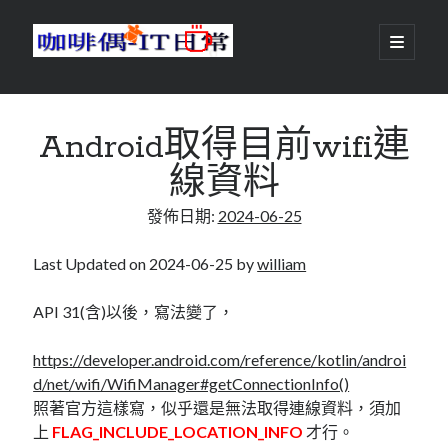
咖
開
啟
主
啡
資
要
選
搜尋
與
訊
單
搜尋
Android取得目前wifi連
偶-
欄
線資料
IT
發佈日期:
2024-06-25
日
centos
android
常
backup
Last Updated on 2024-06-25 by
william
database
dns
container
API 31(含)以後，寫法變了，
docker
esxi
elementaryOS
https://developer.android.com/reference/kotlin/androi
git
firewall
Github
guacamole
d/net/wifi/WifiManager#getConnectionInfo()
照著官方這樣寫，似乎還是無法取得連線資料，須加
java
ldap
httpd
javascript
kotlin
上
FLAG_INCLUDE_LOCATION_INFO
才行。