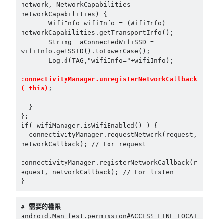
network, NetworkCapabilities 
mindmap
networkCapabilities) {
rclone
       WifiInfo wifiInfo = (WifiInfo) 
networkCapabilities.getTransportInfo();
區塊鏈
       String  aConnectedWifiSSD = 
品質管理系統
wifiInfo.getSSID().toLowerCase();
單車
       Log.d(TAG,"wifiInfo="+wifiInfo);
技術
connectivityManager.unregisterNetworkCallback
書
( this)
; 
未分類
王道
  }
};
軟體介紹
if( wifiManager.isWifiEnabled() ) {
閑聊
  connectivityManager.requestNetwork(request, 
networkCallback); // For request
connectivityManager.registerNetworkCallback(r
equest, networkCallback); // For listen
}
# 需要的權限
android.Manifest.permission#ACCESS_FINE_LOCAT