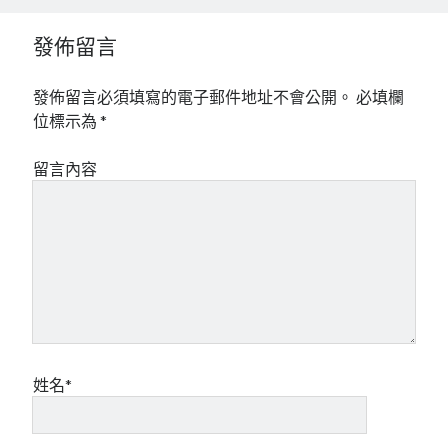
mindmap
發佈留言
rclone
區塊鏈
品質管理系統
發佈留言必須填寫的電子郵件地址不會公開。
必填欄
單車
位標示為
*
技術
書
留言內容
未分類
王道
軟體介紹
閑聊
姓名*