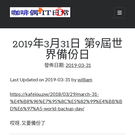
咖
開
啟
主
啡
資
要
選
搜尋
與
訊
單
搜尋
2019年3月31日 第9屆世
偶-
欄
界備份日
IT
發佈日期:
2019-03-31
日
centos
android
常
backup
Last Updated on 2019-03-31 by
william
database
dns
container
https://kafeiou.pw/2018/03/29/march-31-
docker
%E4%B8%96%E7%95%8C%E5%82%99%E4%BB%B
esxi
elementaryOS
D%E6%97%A5-world-backup-day/
git
firewall
Github
guacamole
哎呀, 又要備份了
java
ldap
httpd
javascript
kotlin