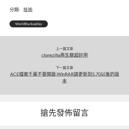
linux
LetsEncrypt
LinuxMint
分類:
技術
mail
MacOS
lubuntu
mariadb
WorldBackupDay
microsoft
nextcloud
mysql
postfix
podman
pve
outlook
RockyLinux
上一篇文章
security
restic
clonezilla再生龍超好用
ubuntu
vmware
spam
vm
下一篇文章
windows
ACE檔案千萬不要開啟,WinRAR請更新到5.70以後的版
vpn
wordpress
本
單車
一個人的武林
品質管理系統
搶先發佈留言
分類
android
github