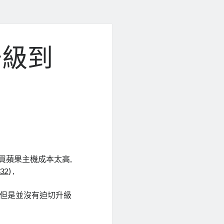
升級到
買蘋果主機成本太高,
32
) ,
了, 但是並沒有迫切升級