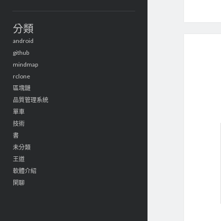
分類
android
github
mindmap
rclone
區塊鏈
品質管理系統
單車
技術
書
未分類
王道
軟體介紹
閑聊