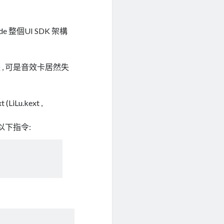
de 整個UI SDK 架構
體 , 可是音效卡居然失
LiLu.kext ,
輸入以下指令: