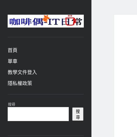
咖
啡
與
偶-
首頁
IT
日
單車
常
教學文件登入
隱私權政策
資
搜尋
訊
搜
尋
欄