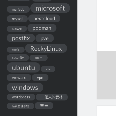
microsoft
mariadb
nextcloud
mysql
podman
outlook
postfix
pve
RockyLinux
restic
security
spam
ubuntu
vm
vmware
vpn
windows
wordpress
一個人的武林
單車
品質管理系統