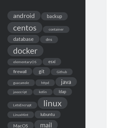
android
backup
centos
container
database
dns
docker
esxi
elementaryOS
git
firewall
Github
java
guacamole
httpd
ldap
javascript
kotlin
linux
LetsEncrypt
lubuntu
LinuxMint
mail
MacOS