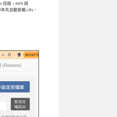
s 目錄，NFS 與
該腳本先自動掛載 cifs、