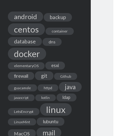
android
backup
centos
container
database
dns
docker
esxi
elementaryOS
git
firewall
Github
java
guacamole
httpd
ldap
javascript
kotlin
linux
LetsEncrypt
lubuntu
LinuxMint
mail
MacOS