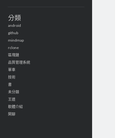
分類
android
github
mindmap
rclone
區塊鏈
品質管理系統
單車
技術
書
未分類
王道
軟體介紹
閑聊