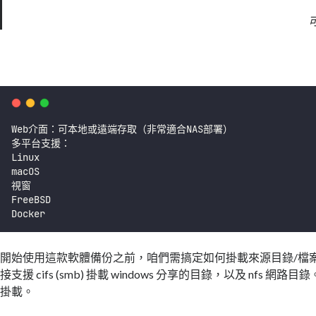
Web介面：可本地或遠端存取（非常適合NAS部署）
多平台支援：
Linux
macOS
視窗
FreeBSD
Docker
開始使用這款軟體備份之前，咱們需搞定如何掛載來源目錄/檔案。基
接支援 cifs (smb) 掛載 windows 分享的目錄，以及 nfs 網路目錄
掛載。