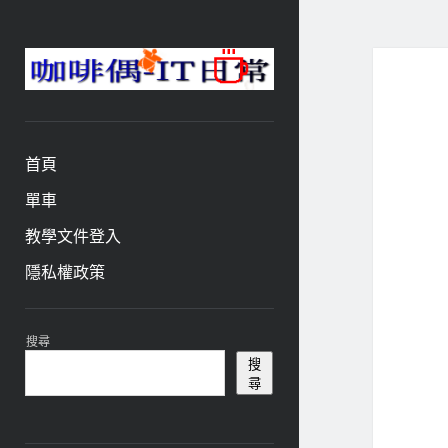
咖
啡
與
偶-
首頁
IT
日
單車
常
教學文件登入
隱私權政策
資
搜尋
訊
搜
尋
欄