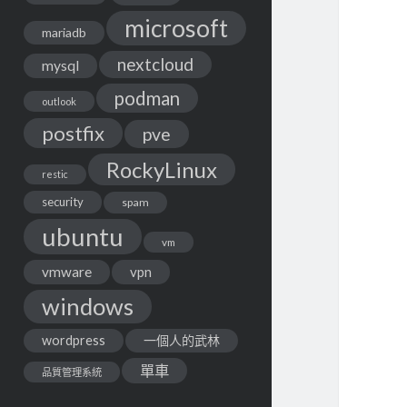
microsoft
mariadb
nextcloud
mysql
podman
outlook
postfix
pve
RockyLinux
restic
security
spam
ubuntu
vm
vmware
vpn
windows
wordpress
一個人的武林
單車
品質管理系統