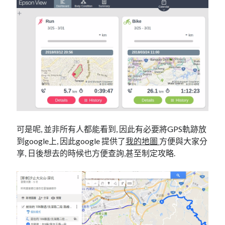
linux
LetsEncrypt
LinuxMint
mail
MacOS
lubuntu
mariadb
microsoft
nextcloud
mysql
postfix
podman
pve
outlook
RockyLinux
security
restic
ubuntu
vmware
spam
vm
windows
可是呢, 並非所有人都能看到, 因此有必要將GPS軌跡放
vpn
wordpress
到google上, 因此google 提供了
我的地圖
方便與大家分
單車
一個人的武林
品質管理系統
享, 日後想去的時候也方便查詢,甚至制定攻略.
分類
android
github