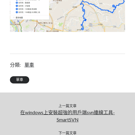
mindmap
rclone
區塊鏈
品質管理系統
單車
技術
書
未分類
分類:
單車
王道
軟體介紹
閑聊
單車
上一篇文章
在windows上安裝超強的用戶端svn連線工具-
SmartSVN
下一篇文章