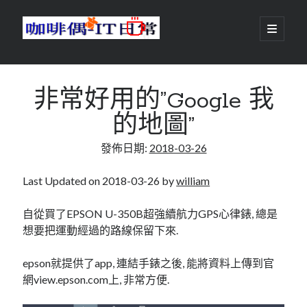
咖
開
啟
主
啡
資
要
選
搜尋
與
訊
單
搜尋
非常好用的”Google 我
偶-
欄
的地圖”
IT
發佈日期:
2018-03-26
日
centos
android
常
backup
Last Updated on 2018-03-26 by
william
database
dns
container
自從買了EPSON U-350B超強續航力GPS心律錶, 總是
docker
想要把運動經過的路線保留下來.
esxi
elementaryOS
git
firewall
Github
guacamole
epson就提供了app, 連結手錶之後, 能將資料上傳到官
網view.epson.com上, 非常方便.
java
ldap
httpd
javascript
kotlin