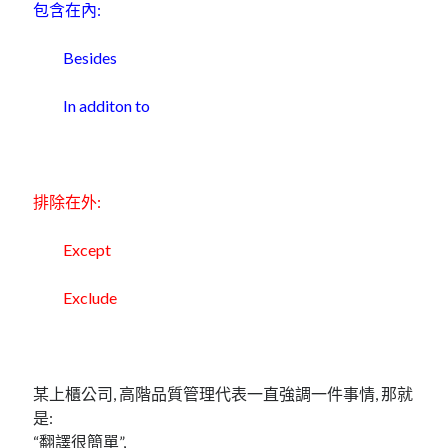
linux
包含在內:
LetsEncrypt
LinuxMint
mail
MacOS
lubuntu
mariadb
Besides
microsoft
nextcloud
mysql
In additon to
postfix
podman
pve
outlook
RockyLinux
security
restic
排除在外:
ubuntu
vmware
spam
vm
Except
windows
vpn
wordpress
Exclude
單車
一個人的武林
品質管理系統
某上櫃公司, 高階品質管理代表一直強調一件事情, 那就
分類
是:
android
“翻譯很簡單”,
github