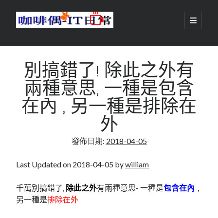
咖
開
啟
主
啡
資
要
選
搜尋
與
訊
單
搜尋
別搞錯了! 除此之外有
偶-
欄
兩種意思, 一種是包含
IT
在內 , 另一種是排除在
日
外
centos
android
常
backup
發佈日期:
2018-04-05
database
dns
container
docker
Last Updated on 2018-04-05 by
william
esxi
elementaryOS
git
firewall
Github
guacamole
千萬別搞錯了,
除此之外
有兩種意思- 一種是
包含在內
,
另一種是
排除在外
java
ldap
httpd
javascript
kotlin