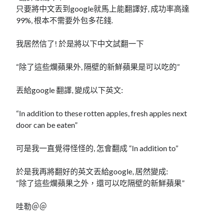
只要將中文丟到google就馬上能翻譯好, 成功率高達
mindmap
99%, 根本不需要外包多花錢.
rclone
區塊鏈
我居然信了! 於是將以下中文試翻一下
品質管理系統
單車
“除了這些爛蘋果外, 隔壁的新鮮蘋果是可以吃的”
技術
書
丟給google 翻譯, 變成以下英文:
未分類
王道
“In addition to these rotten apples, fresh apples next
軟體介紹
door can be eaten”
閑聊
可是我一直覺得怪怪的, 怎會翻成 “In addition to”
於是我再將翻好的英文丟給google, 居然變成:
“除了這些爛蘋果之外，還可以吃隔壁的新鮮蘋果”
哇勒＠＠