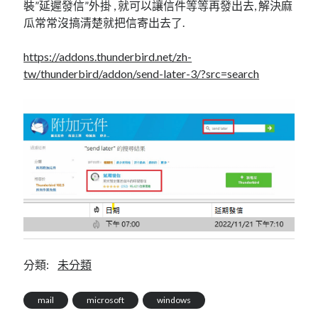
linux
裝”延遲發信”外掛 , 就可以讓信件等等再發出去, 解決麻
LetsEncrypt
LinuxMint
瓜常常沒搞清楚就把信寄出去了.
mail
MacOS
lubuntu
mariadb
https://addons.thunderbird.net/zh-
microsoft
nextcloud
mysql
tw/thunderbird/addon/send-later-3/?src=search
postfix
podman
pve
outlook
RockyLinux
security
restic
ubuntu
vmware
spam
vm
windows
vpn
wordpress
單車
一個人的武林
品質管理系統
分類:
未分類
分類
android
mail
microsoft
windows
github