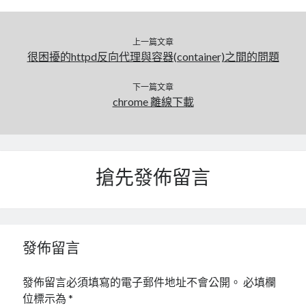
mindmap
rclone
上一篇文章
區塊鏈
很困擾的httpd反向代理與容器(container)之間的問題
品質管理系統
單車
下一篇文章
技術
chrome 離線下載
書
未分類
王道
軟體介紹
搶先發佈留言
閑聊
發佈留言
發佈留言必須填寫的電子郵件地址不會公開。
必填欄
位標示為
*