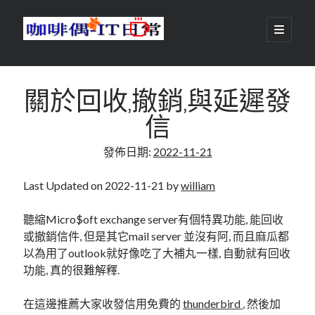
咖
開
啟
主
啡
資
要
選
搜尋
與
訊
單
搜尋
關於回收,撤銷,與延遲發
偶-
欄
信
IT
發佈日期:
2022-11-21
日
centos
android
常
backup
Last Updated on 2022-11-21 by
william
database
dns
container
聽縮Micro$oft exchange server有個特異功能, 能回收
docker
或撤銷信件, 但是其它mail server 並沒有阿, 而且麻瓜都
esxi
elementaryOS
以為用了outlook就好像吃了大補丸一樣, 自動就有回收
git
firewall
Github
guacamole
功能, 真的很難解釋.
java
ldap
httpd
javascript
kotlin
在這邊推薦大家收發信用免費的
thunderbird
, 然後加