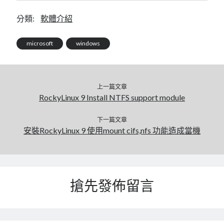
linux
LetsEncrypt
LinuxMint
分類:
軟體介紹
mail
MacOS
lubuntu
mariadb
microsoft
microsoft
windows
nextcloud
mysql
postfix
podman
pve
outlook
RockyLinux
上一篇文章
security
restic
RockyLinux 9 Install NTFS support module
ubuntu
vmware
spam
vm
下一篇文章
windows
安裝RockyLinux 9 使用mount cifs,nfs 功能造成當機
vpn
wordpress
單車
一個人的武林
品質管理系統
搶先發佈留言
分類
android
github