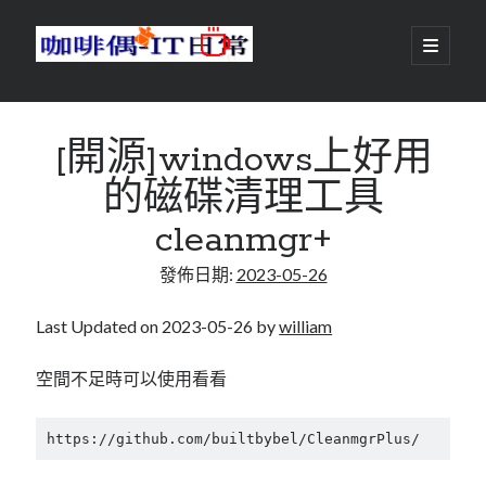
咖
開
啟
主
啡
資
要
選
搜尋
與
訊
單
搜尋
[開源]windows上好用
偶-
欄
的磁碟清理工具
IT
cleanmgr+
日
centos
android
發佈日期:
2023-05-26
常
backup
database
dns
container
Last Updated on 2023-05-26 by
william
docker
esxi
elementaryOS
空間不足時可以使用看看
git
firewall
Github
guacamole
https://github.com/builtbybel/CleanmgrPlus/
java
ldap
httpd
javascript
kotlin