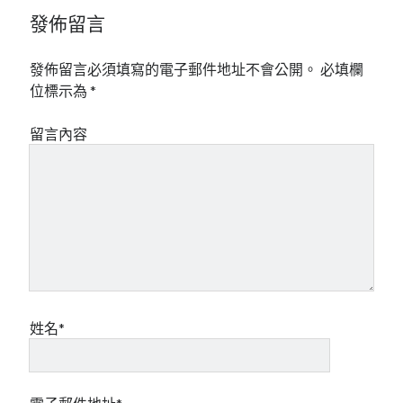
mindmap
發佈留言
rclone
區塊鏈
發佈留言必須填寫的電子郵件地址不會公開。
必填欄
品質管理系統
位標示為
*
單車
技術
留言內容
書
未分類
王道
軟體介紹
閑聊
姓名*