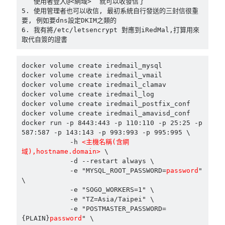
   使用者登入@<網域>  就可以收發信了

5. 使用管理者也可以收信, 最初系統自行發送的三封信很重
mindmap
要, 例如要dns設定DKIM之類的

rclone
6. 我有將/etc/letsencrypt 對應到iRedMal,打算用來
區塊鏈
取代自簽的證書
品質管理系統
單車
docker volume create iredmail_mysql

技術
docker volume create iredmail_vmail

書
docker volume create iredmail_clamav

docker volume create iredmail_log

未分類
docker volume create iredmail_postfix_conf

王道
docker volume create iredmail_amavisd_conf

軟體介紹
docker run -p 8443:443 -p 110:110 -p 25:25 -p 
閑聊
587:587 -p 143:143 -p 993:993 -p 995:995 \

            -h 
<主機名稱(含網
域),hostname.domain>
 \

            -d --restart always \

            -e "MYSQL_ROOT_PASSWORD=
password
" 
\

            -e "SOGO_WORKERS=1" \

            -e "TZ=Asia/Taipei" \

            -e "POSTMASTER_PASSWORD=
{PLAIN}
password
" \
