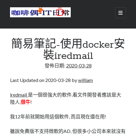
咖
開
啟
主
啡
資
要
選
搜尋
與
訊
單
搜尋
簡易筆記-使用docker安
偶-
欄
裝iredmail
IT
發佈日期:
2020-03-28
日
centos
android
常
backup
Last Updated on 2020-03-28 by
william
database
dns
container
iredmail
是一個很強大的軟件,看文件開發者應該是大
docker
陸人,
很牛
!
esxi
elementaryOS
git
firewall
Github
guacamole
我12年前就開始用這個軟件, 而且現在還在用!
java
ldap
httpd
javascript
kotlin
雖說免費版不支持微軟的AD, 但很多小公司本來就沒有