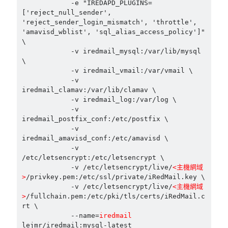
            -e "IREDAPD_PLUGINS=
['reject_null_sender', 
'reject_sender_login_mismatch', 'throttle', 
'amavisd_wblist', 'sql_alias_access_policy']" 
\

            -v iredmail_mysql:/var/lib/mysql 
\

            -v iredmail_vmail:/var/vmail \

            -v 
iredmail_clamav:/var/lib/clamav \

            -v iredmail_log:/var/log \

            -v 
iredmail_postfix_conf:/etc/postfix \

            -v 
iredmail_amavisd_conf:/etc/amavisd \

            -v 
/etc/letsencrypt:/etc/letsencrypt \

            -v /etc/letsencrypt/live/
<主機網域
>
/privkey.pem:/etc/ssl/private/iRedMail.key \

            -v /etc/letsencrypt/live/
<主機網域
>
/fullchain.pem:/etc/pki/tls/certs/iRedMail.c
rt \

            --name=
iredmail
lejmr/iredmail:mysql-latest