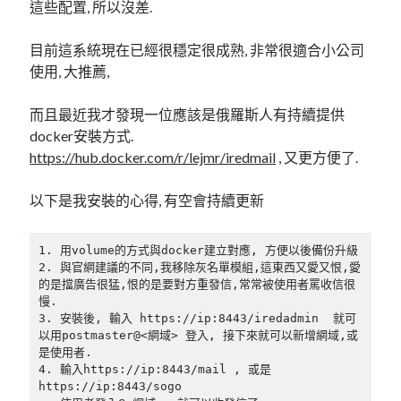
linux
這些配置, 所以沒差.
LetsEncrypt
LinuxMint
mail
MacOS
lubuntu
mariadb
目前這系統現在已經很穩定很成熟, 非常很適合小公司
使用, 大推薦,
microsoft
nextcloud
mysql
而且最近我才發現一位應該是俄羅斯人有持續提供
postfix
podman
pve
outlook
docker安裝方式.
RockyLinux
https://hub.docker.com/r/lejmr/iredmail
, 又更方便了.
security
restic
ubuntu
vmware
以下是我安裝的心得, 有空會持續更新
spam
vm
windows
vpn
wordpress
1. 用volume的方式與docker建立對應, 方便以後備份升級

單車
2. 與官網建議的不同,我移除灰名單模組,這東西又愛又恨,愛
一個人的武林
品質管理系統
的是擋廣告很猛,恨的是要對方重發信,常常被使用者罵收信很
慢.

3. 安裝後, 輸入 https://ip:8443/iredadmin  就可
以用postmaster@<網域> 登入, 接下來就可以新增網域,或
是使用者.

分類
4. 輸入https://ip:8443/mail , 或是 
android
https://ip:8443/sogo

github