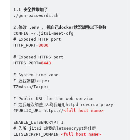
mindmap
1.1 安全性增加了
rclone
./gen-passwords.sh

區塊鏈
2
.
修改 .env , 視自己docker狀況調整以下參數
品質管理系統
CONFIG=~/.jitsi-meet-cfg

單車
# Exposed HTTP port

技術
HTTP_PORT=
8000
書
# Exposed HTTPS port

未分類
HTTPS_PORT=
8443
王道
軟體介紹
# System time zone

# 這我調整taipei

閑聊
TZ=Asia/Taipei

# Public URL for the web service 

# 這我是沒調整,因為我是用httpd reverse proxy

#PUBLIC_URL=https://
ENABLE_LETSENCRYPT=1

# 告訴 jitsi 說我的letsencrypt是什麼

LETSENCRYPT_DOMAIN=
<full host name>