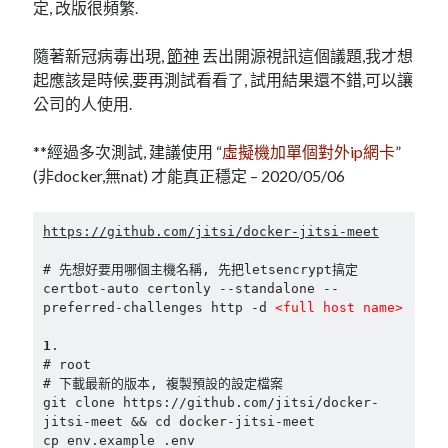
linux
定, 改版很頻繁.
LetsEncrypt
LinuxMint
mail
MacOS
lubuntu
mariadb
隨著新冠病毒出現,
節神
丟出開源視訊這個議題,我才想
起應該是時候,要再測試看看了, 試用結果還不錯,可以讓
microsoft
nextcloud
mysql
公司的人使用.
postfix
podman
pve
outlook
**經過多次測試, 建議使用 “
虛擬機加單個對外ip網卡
”
RockyLinux
(非docker,無nat) 才能真正穩定 – 2020/05/06
security
restic
ubuntu
vmware
spam
vm
https://github.com/jitsi/docker-jitsi-meet
windows
vpn
wordpress
# 先想好要用哪個主機名稱, 先把letsencrypt搞定

certbot-auto certonly --standalone --
單車
一個人的武林
品質管理系統
preferred-challenges http -d 
<full host name>
1
.

# root

# 下載最新的版本, 複製預設的設定檔案

分類
git clone https://github.com/jitsi/docker-
jitsi-meet && cd docker-jitsi-meet

android
cp env.example .env

github