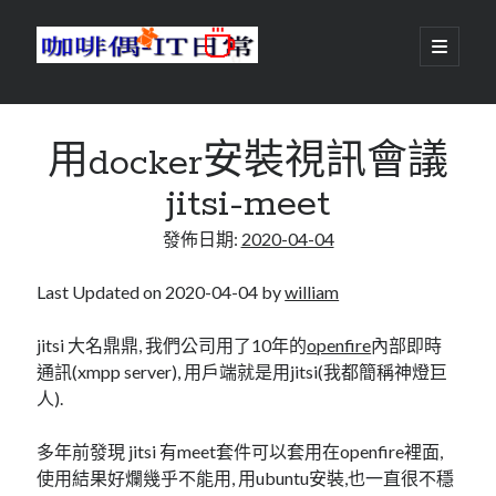
咖
開
啟
主
啡
資
要
選
搜尋
與
訊
單
搜尋
用docker安裝視訊會議
偶-
欄
jitsi-meet
IT
發佈日期:
2020-04-04
日
centos
android
常
backup
Last Updated on 2020-04-04 by
william
database
dns
container
jitsi 大名鼎鼎, 我們公司用了10年的
openfire
內部即時
docker
通訊(xmpp server), 用戶端就是用jitsi(我都簡稱神燈巨
esxi
elementaryOS
人).
git
firewall
Github
guacamole
多年前發現 jitsi 有meet套件可以套用在openfire裡面,
java
ldap
httpd
javascript
kotlin
使用結果好爛幾乎不能用, 用ubuntu安裝,也一直很不穩