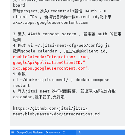
board 

新增project,進入Credentials新增 OAuth 2.0 
client IDs , 新增後會給你一個client id,記下來

xxxx.apps.googleusercontent.com

3 進入 AAuth consent screen , 設定該 auth 的使用
範圍

4 修改 vi ~/.jitsi-meet-cfg/web/config.js

enableCalendarIntegration: true,

googleApiApplicationClientID:”
xxx.apps.googleusercontent.com”,
5.重啟

cd ~/docker-jitsi-meet/ ; docker-compose 
restart

6 登入jitsi meet 進行相關授權, 若出現未經允許存取
calendar,就不管了,允許吧.

https://github.com/jitsi/jitsi-
meet/blob/master/doc/integrations.md