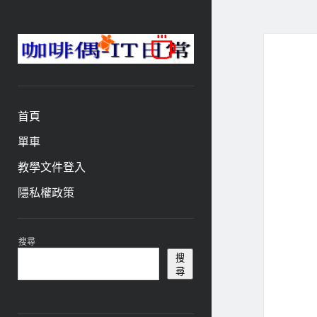
咖
啡
與
偶-
首頁
IT
日
單車
常
教學文件登入
隱私權政策
資
搜尋
訊
搜
尋
欄