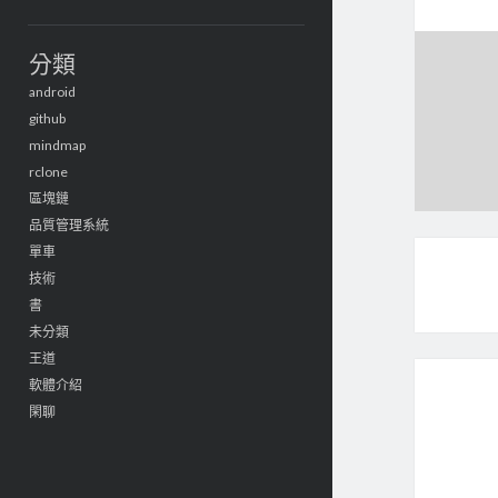
分類
android
github
mindmap
rclone
區塊鏈
品質管理系統
單車
技術
書
未分類
王道
軟體介紹
閑聊