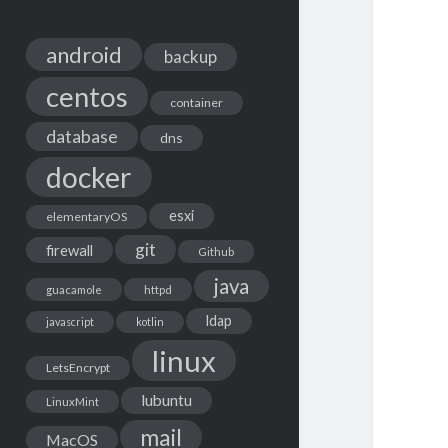
android
backup
centos
container
database
dns
docker
esxi
elementaryOS
git
firewall
Github
java
guacamole
httpd
ldap
javascript
kotlin
linux
LetsEncrypt
lubuntu
LinuxMint
mail
MacOS