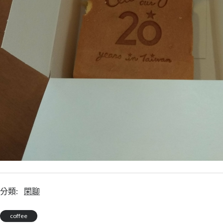
分類:
閑聊
coffee