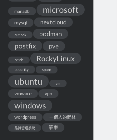
microsoft
mariadb
nextcloud
mysql
podman
outlook
postfix
pve
RockyLinux
restic
security
spam
ubuntu
vm
vmware
vpn
windows
wordpress
一個人的武林
單車
品質管理系統